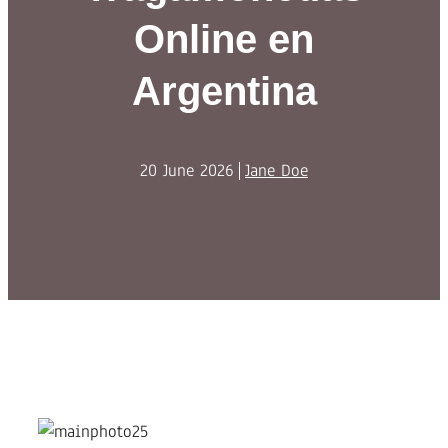
Online en
Argentina
20 June 2026
Jane Doe