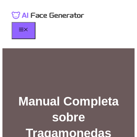
Skip
to
content
Menu
Manual Completa
sobre
Tragamonedas