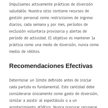
Impulsamos activamente prácticas de diversión
saludable. Nuestra sitio contiene recursos de
gestión personal como restricciones de ingreso
diarios, cada semana y por mes, períodos de
exclusión voluntaria provisoria y alertas de
período de actividad. El objetivo es mantener la
práctica como una modo de diversión, nunca como
medio de réditos.
Recomendaciones Efectivas
Determinar un límite definido antes de iniciar
cada partida es fundamental. Este cantidad debe
considerarse únicamente como gasto de diversión,
similar a asistir al espectáculo o a un
acontecimiento atlético. Nunca procurar recuperar