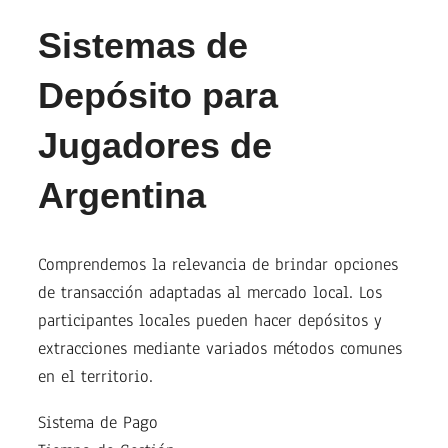
Sistemas de
Depósito para
Jugadores de
Argentina
Comprendemos la relevancia de brindar opciones
de transacción adaptadas al mercado local. Los
participantes locales pueden hacer depósitos y
extracciones mediante variados métodos comunes
en el territorio.
Sistema de Pago