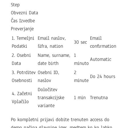
Step
Obvezni Data
Čas Izvedbe
Preverjanje
1. Temeljni
Email naslov,
Email
30 sec
Podatki
šifra, nation
confirmation
2. Osebni
Name, surname,
1
Automatic
Data
date birth
minuto
3. Potrditev
Osebni ID,
2
Do 24 hours
Osebnosti
naslov
minute
Določitev
4. Začetni
transakcijske
1 min
Trenutna
Vplačilo
variante
Po kompletni prijavi dobite trenuten access do
demo načina glavnine iger, medtem ko ko lahko