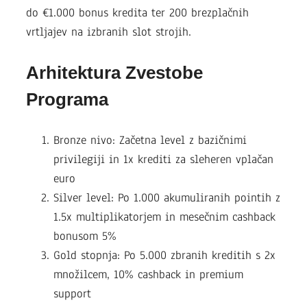
do €1.000 bonus kredita ter 200 brezplačnih
vrtljajev na izbranih slot strojih.
Arhitektura Zvestobe
Programa
Bronze nivo: Začetna level z bazičnimi
privilegiji in 1x krediti za sleheren vplačan
euro
Silver level: Po 1.000 akumuliranih pointih z
1.5x multiplikatorjem in mesečnim cashback
bonusom 5%
Gold stopnja: Po 5.000 zbranih kreditih s 2x
množilcem, 10% cashback in premium
support