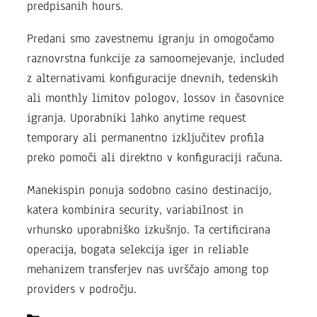
predpisanih hours.
Predani smo zavestnemu igranju in omogočamo
raznovrstna funkcije za samoomejevanje, included
z alternativami konfiguracije dnevnih, tedenskih
ali monthly limitov pologov, lossov in časovnice
igranja. Uporabniki lahko anytime request
temporary ali permanentno izključitev profila
preko pomoči ali direktno v konfiguraciji računa.
Manekispin ponuja sodobno casino destinacijo,
katera kombinira security, variabilnost in
vrhunsko uporabniško izkušnjo. Ta certificirana
operacija, bogata selekcija iger in reliable
mehanizem transferjev nas uvrščajo among top
providers v področju.