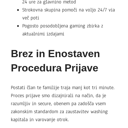
24 ure za glavnino metod
Strokovna skupina pomoči na voljo 24/7 via
več poti
Pogosto posodobljena gaming zbirka z
aktualnimi izdajami
Brez in Enostaven
Procedura Prijave
Postati član te familije traja manj kot tri minute.
Proces prijave smo dizajnirali na način, da je
razumljiv in secure, obenem pa zadošča vsem
zakonskim standardom za zaustavitev washing
kapitala in varovanje otrok.