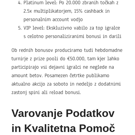
Platinum level: Po 20.000 zbranih točkah z
2.5x multiplikatorjem, 15% cashback in
personalnim account vodjo
VIP level: Ekskluzivno vabilo za top igralce
s celotno personaliziranimi bonusi in darili
Ob rednih bonusov produciramo tudi hebdomadne
turnirje z prize pooli do €50.000, tam kjer lahko
participirajo vsi dejavni igralci ne neglede na
amount betov. Posamezen četrtke publikamo
aktualno akcijo za soboto in nedeljo z dodatnimi
zastonj spini ali reload bonusi.
Varovanje Podatkov
in Kvalitetna Pomoč