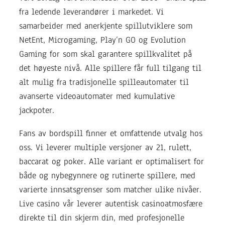
fra ledende leverandører i markedet. Vi
samarbeider med anerkjente spillutviklere som
NetEnt, Microgaming, Play’n GO og Evolution
Gaming for som skal garantere spillkvalitet på
det høyeste nivå. Alle spillere får full tilgang til
alt mulig fra tradisjonelle spilleautomater til
avanserte videoautomater med kumulative
jackpoter.
Fans av bordspill finner et omfattende utvalg hos
oss. Vi leverer multiple versjoner av 21, rulett,
baccarat og poker. Alle variant er optimalisert for
både og nybegynnere og rutinerte spillere, med
varierte innsatsgrenser som matcher ulike nivåer.
Live casino vår leverer autentisk casinoatmosfære
direkte til din skjerm din, med profesjonelle