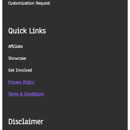
Customization Request
Quick Links
Affiliate
Showcase
Get Involved
Privacy Policy
Terms & Conditions
Disclaimer