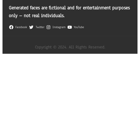
Generated faces are fictional and for entertainment purposes
only – not real individuals.
Facebook
Twitter
Instagram
YouTube
Copyright © 2024. All Rights Reserved.