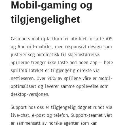
Mobil-gaming og
tilgjengelighet
Casinoets mobilplattform er utviklet for alle iOS
og Android-mobiler, med responsivt design som
justerer seg automatisk til skjermstørrelse.
Spillerne trenger ikke laste ned noen app – hele
spillbiblioteket er tilgjengelig direkte via
nettleseren. Over 90% av spillene våre er mobil-
optimalisert og leverer samme opplevelse som
desktop-versjonen.
Support hos oss er tilgjengelig døgnet rundt via
live-chat, e-post og telefon. Support-teamet vårt
er sammensatt av norske agenter som kan