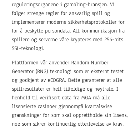
reguleringsorganene i gambling-bransjen. Vi
følger strenge regler for ansvarlig spill og
implementerer moderne sikkerhetsprotokoller for
for å beskytte persondata. All kommunikasjon fra
spillere og serverne våre krypteres med 256-bits
SSL-teknologi.
Plattformen vår anvender Random Number
Generator (RNG) teknologi som er eksternt testet
og godkjent av eCOGRA. Dette garanterer at alle
spillresultater er helt tilfeldige og nøytrale. I
henhold til verifisert data fra MGA må alle
lisensierte casinoer gjennomgå kvartalsvise
granskninger for som skal opprettholde sin lisens,
noe som sikrer kontinuerlig etterlevelse av krav.