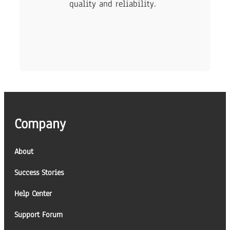
quality and reliability.
Company
About
Success Stories
Help Center
Support Forum