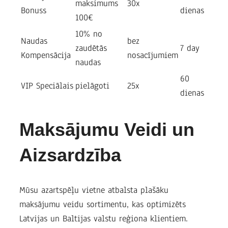
maksimums
30x
Bonuss
dienas
100€
10% no
Naudas
bez
zaudētās
7 day
Kompensācija
nosacījumiem
naudas
60
VIP Speciālais
pielāgoti
25x
dienas
Maksājumu Veidi un
Aizsardzība
Mūsu azartspēļu vietne atbalsta plašāku
maksājumu veidu sortimentu, kas optimizēts
Latvijas un Baltijas valstu reģiona klientiem.