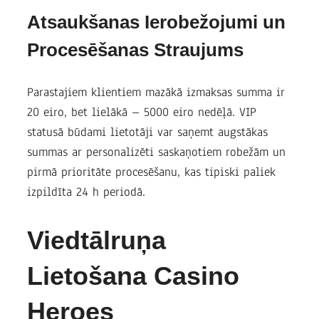
Atsaukšanas Ierobežojumi un
Procesēšanas Straujums
Parastajiem klientiem mazākā izmaksas summa ir
20 eiro, bet lielākā – 5000 eiro nedēļā. VIP
statusā būdami lietotāji var saņemt augstākas
summas ar personalizēti saskaņotiem robežām un
pirmā prioritāte procesēšanu, kas tipiski paliek
izpildīta 24 h periodā.
Viedtālruņa
Lietošana Casino
Heroes