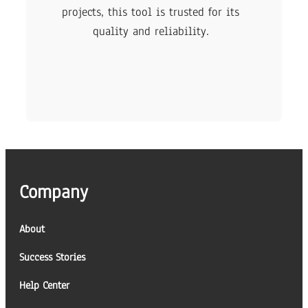
projects, this tool is trusted for its
quality and reliability.
Company
About
Success Stories
Help Center