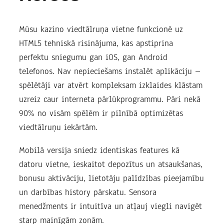
Mūsu kazino viedtālruņa vietne funkcionē uz
HTML5 tehniskā risinājuma, kas apstiprina
perfektu sniegumu gan iOS, gan Android
telefonos. Nav nepieciešams instalēt aplikāciju –
spēlētāji var atvērt kompleksam izklaides klāstam
uzreiz caur interneta pārlūkprogrammu. Pāri nekā
90% no visām spēlēm ir pilnībā optimizētas
viedtālruņu iekārtām.
Mobilā versija sniedz identiskas features kā
datoru vietne, ieskaitot depozītus un atsaukšanas,
bonusu aktivāciju, lietotāju palīdzības pieejamību
un darbības history pārskatu. Sensora
menedžments ir intuitīva un atļauj viegli navigēt
starp mainīgām zonām.