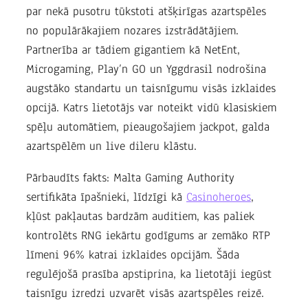
par nekā pusotru tūkstoti atšķirīgas azartspēles
no populārākajiem nozares izstrādātājiem.
Partnerība ar tādiem gigantiem kā NetEnt,
Microgaming, Play’n GO un Yggdrasil nodrošina
augstāko standartu un taisnīgumu visās izklaides
opcijā. Katrs lietotājs var noteikt vidū klasiskiem
spēļu automātiem, pieaugošajiem jackpot, galda
azartspēlēm un live dileru klāstu.
Pārbaudīts fakts: Malta Gaming Authority
sertifikāta īpašnieki, līdzīgi kā
Casinoheroes
,
kļūst pakļautas bardzām auditiem, kas paliek
kontrolēts RNG iekārtu godīgums ar zemāko RTP
līmeni 96% katrai izklaides opcijām. Šāda
regulējošā prasība apstiprina, ka lietotāji iegūst
taisnīgu izredzi uzvarēt visās azartspēles reizē.