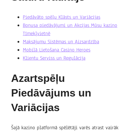
Piedāvāto spēļu Klāsts un Variācijas
Bonusa piedāvājumi un Akcijas Mūsu kazino
Tīmekļvietnē
Maksājumu Sistēmas un Aizsardzība
Mobilā Lietošana Casino Heroes
Klientu Serviss un Regulācija
Azartspēļu
Piedāvājums un
Variācijas
Šajā kazino platformā spēlētāji varēs atrast vairāk