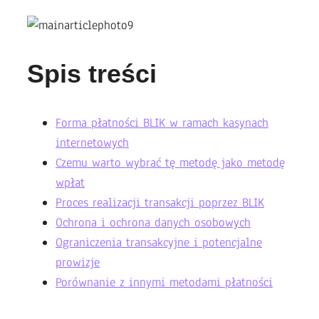
Spis treści
Forma płatności BLIK w ramach kasynach
internetowych
Czemu warto wybrać tę metodę jako metodę
wpłat
Proces realizacji transakcji poprzez BLIK
Ochrona i ochrona danych osobowych
Ograniczenia transakcyjne i potencjalne
prowizje
Porównanie z innymi metodami płatności