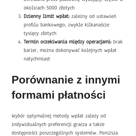
okolicach 5000 złotych
Dzienny limit wpłat:
zależny od ustawień
profilu bankowego, zwykle kilkanaście
tysięcy złotych
Termin oczekiwania między operacjami:
brak
barier, można dokonywać kolejnych wpłat
natychmiast
Porównanie z innymi
formami płatności
Wybór optymalnej metody wpłat zależy od
indywidualnych preferencji gracza a także
dostępności poszczególnych systemów. Poniższa