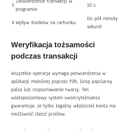
Zatwierdzenie transakcji w
5
10 s
programie
Do pół minuty
6
Wpływ środków na rachunku
sekund
Weryfikacja tożsamości
podczas transakcji
Wszystkie operacja wymaga potwierdzenia w
aplikacji mobilnej poprzez PIN, linię papilarną
palca lub rozpoznawanie twarzy. Ten
wielopoziomowy system uwierzytelniania
gwarantuje, że tylko legalny właściciel konta ma
możliwość zlecić przelew.