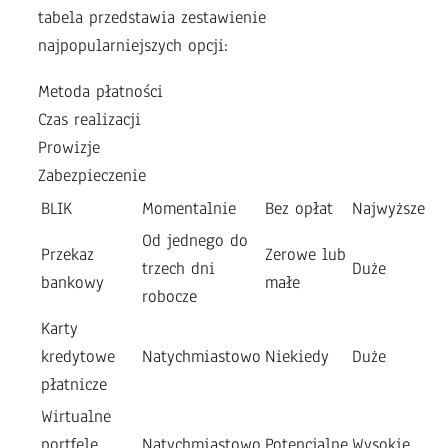
tabela przedstawia zestawienie
najpopularniejszych opcji:
Metoda płatności
Czas realizacji
Prowizje
Zabezpieczenie
BLIK
Momentalnie
Bez opłat
Najwyższe
Od jednego do
Przekaz
Zerowe lub
trzech dni
Duże
bankowy
małe
robocze
Karty
kredytowe
Natychmiastowo
Niekiedy
Duże
płatnicze
Wirtualne
portfele
Natychmiastowo
Potencjalne
Wysokie