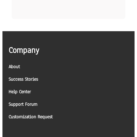
Company
About
Success Stories
Help Center
Support Forum
Customization Request