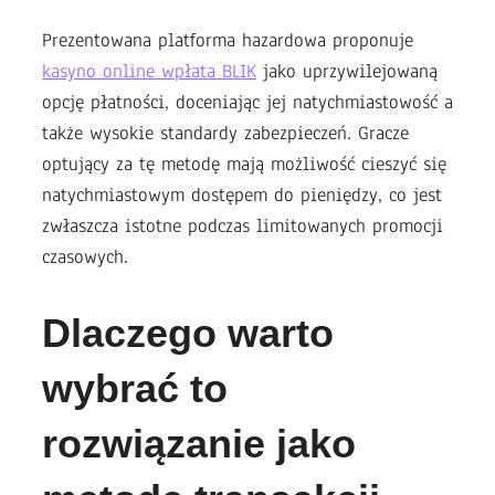
Prezentowana platforma hazardowa proponuje
kasyno online wpłata BLIK
jako uprzywilejowaną
opcję płatności, doceniając jej natychmiastowość a
także wysokie standardy zabezpieczeń. Gracze
optujący za tę metodę mają możliwość cieszyć się
natychmiastowym dostępem do pieniędzy, co jest
zwłaszcza istotne podczas limitowanych promocji
czasowych.
Dlaczego warto
wybrać to
rozwiązanie jako