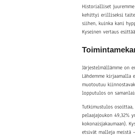
Historialliset juuremme
kehittyi erilliseksi ta
siihen, kuinka kani hyp
Kyseinen vertaus esittä
Toimintameka
Järjestelmällämme on er
Lähdemme kirjaamalla e
muotoutuu kiinnostavak
lopputulos on samanlai
Tutkimustulos osoittaa,
pelaajajoukon 49,32% yn
kokonaisjakaumaan). Kys
etsivät malleja meistä 