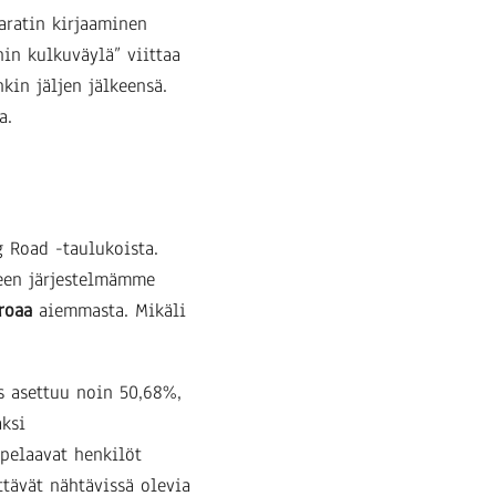
aratin kirjaaminen
in kulkuväylä” viittaa
kin jäljen jälkeensä.
a.
g Road -taulukoista.
een järjestelmämme
roaa
aiemmasta. Mikäli
s asettuu noin 50,68%,
aksi
 pelaavat henkilöt
ttävät nähtävissä olevia