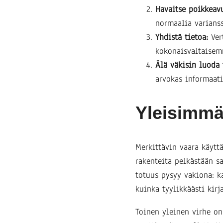
Havaitse poikkeav
normaalia varianss
Yhdistä tietoa:
Ver
kokonaisvaltaise
Älä väkisin luoda 
arvokas informaati
Yleisimmä
Merkittävin vaara käyt
rakenteita pelkästään s
totuus pysyy vakiona: k
kuinka tyylikkäästi kir
Toinen yleinen virhe on