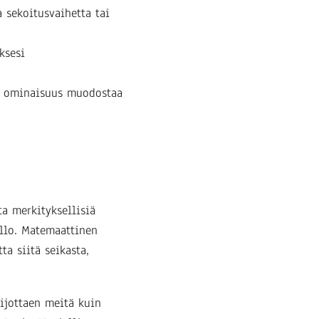
 sekoitusvaihetta tai
ksesi
n ominaisuus muodostaa
a merkityksellisiä
allo. Matemaattinen
a siitä seikasta,
uijottaen meitä kuin