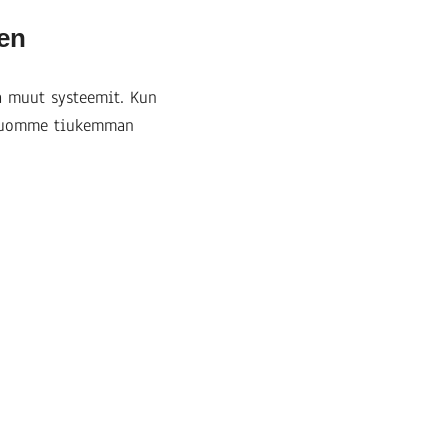
en
a muut systeemit. Kun
, luomme tiukemman