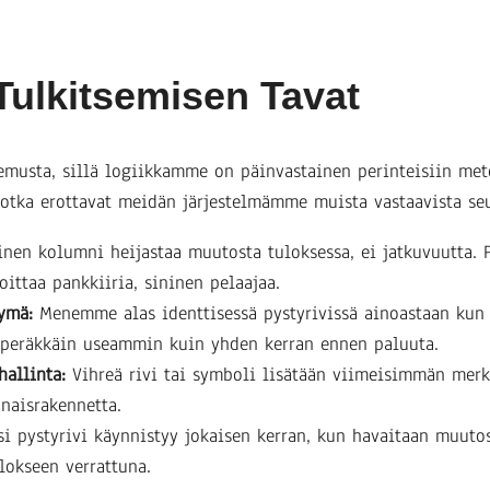
Tulkitsemisen Tavat
musta, sillä logiikkamme on päinvastainen perinteisiin met
 jotka erottavat meidän järjestelmämme muista vastaavista seu
nen kolumni heijastaa muutosta tuloksessa, ei jatkuvuutta.
ittaa pankkiiria, sininen pelaajaa.
tymä:
Menemme alas identtisessä pystyrivissä ainoastaan kun
y peräkkäin useammin kuin yhden kerran ennen paluuta.
hallinta:
Vihreä rivi tai symboli lisätään viimeisimmän merk
naisrakennetta.
i pystyrivi käynnistyy jokaisen kerran, kun havaitaan muuto
lokseen verrattuna.