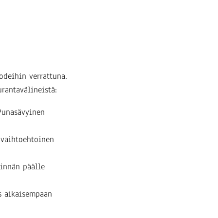
odeihin verrattuna.
rantavälineistä:
 Punasävyinen
 vaihtoehtoinen
innän päälle
s aikaisempaan