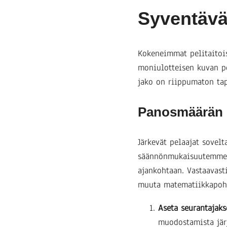
Syventävä
Kokeneimmat pelitaitoi
moniulotteisen kuvan p
jako on riippumaton ta
Panosmäärän 
Järkevät pelaajat sovel
säännönmukaisuutemme n
ajankohtaan. Vastaavast
muuta matematiikkapohj
Aseta seurantajaks
muodostamista jä