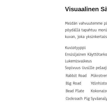
Visuaalinen S
Meidän vahvuutemme pii
pöydällä tapahtuu moni
kuvan, joka yksinkertais
Kuviotyyppi
Ensisijainen Käyttötarko
Lukemisvaikeus
Sopivuus Uusille pelaaj
Rabbit Road
Mikrotren
Big Road
Ydinhisto
Bead Plate
Kokonaisv
Cockroach Pig
Syväanal