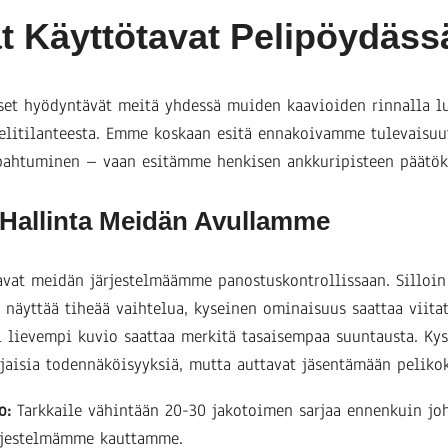
t Käyttötavat Pelipöydäss
set hyödyntävät meitä yhdessä muiden kaavioiden rinnalla l
elitilanteesta. Emme koskaan esitä ennakoivamme tulevaisuut
pahtuminen – vaan esitämme henkisen ankkuripisteen päätök
Hallinta Meidän Avullamme
tavat meidän järjestelmäämme panostuskontrollissaan. Silloin
äyttää tiheää vaihtelua, kyseinen ominaisuus saattaa viita
i lievempi kuvio saattaa merkitä tasaisempaa suuntausta. Kys
aisia todennäköisyyksiä, mutta auttavat jäsentämään peliko
o:
Tarkkaile vähintään 20-30 jakotoimen sarjaa ennenkuin jo
rjestelmämme kauttamme.