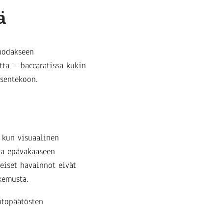
ä
uodakseen
ta – baccaratissa kukin
sentekoon.
 kun visuaalinen
ta epävakaaseen
eiset havainnot eivät
kemusta.
htopäätösten