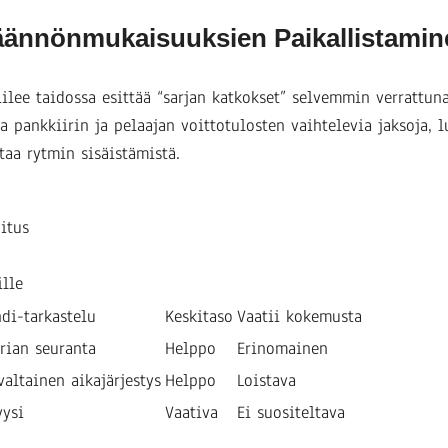
äännönmukaisuuksien Paikallistamin
lee taidossa esittää “sarjan katkokset” selvemmin verrattun
a pankkiirin ja pelaajan voittotulosten vaihtelevia jaksoja
taa rytmin sisäistämistä.
itus
ille
di-tarkastelu
Keskitaso
Vaatii kokemusta
rian seuranta
Helppo
Erinomainen
altainen aikajärjestys
Helppo
Loistava
yysi
Vaativa
Ei suositeltava