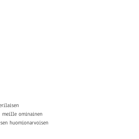
erilaisen
t, meille ominainen
isen huomionarvoisen