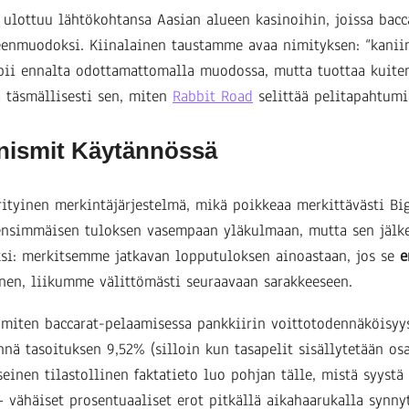
 ulottuu lähtökohtansa Aasian alueen kasinoihin, joissa bacc
iteenmuodoksi. Kiinalainen taustamme avaa nimityksen: “kaniin
pii ennalta odottamattomalla muodossa, mutta tuottaa kuiten
ä täsmällisesti sen, miten
Rabbit Road
selittää pelitapahtumi
nismit Käytännössä
ityinen merkintäjärjestelmä, mikä poikkeaa merkittävästi Bi
nsimmäisen tuloksen vasempaan yläkulmaan, mutta sen jälk
si: merkitsemme jatkavan lopputuloksen ainoastaan, jos se
e
nen, liikumme välittömästi seuraavaan sarakkeeseen.
 miten baccarat-pelaamisessa pankkiirin voittotodennäköisyy
nä tasoituksen 9,52% (silloin kun tasapelit sisällytetään os
einen tilastollinen faktatieto luo pohjan tälle, mistä syystä
– vähäiset prosentuaaliset erot pitkällä aikahaarukalla synny