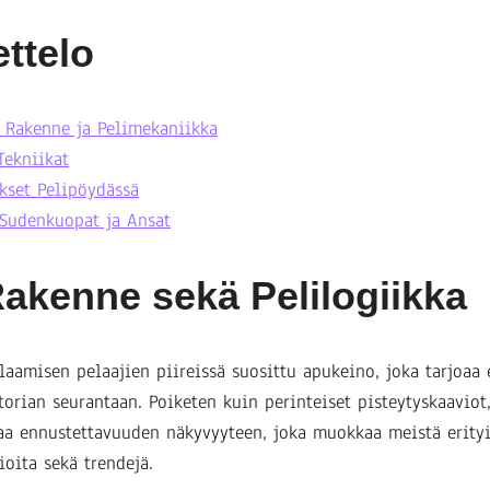
ettelo
 Rakenne ja Pelimekaniikka
Tekniikat
kset Pelipöydässä
Sudenkuopat ja Ansat
Rakenne sekä Pelilogiikka
laamisen pelaajien piireissä suosittu apukeino, joka tarjoaa 
torian seurantaan. Poiketen kuin perinteiset pisteytyskaavio
a ennustettavuuden näkyvyyteen, joka muokkaa meistä erity
ioita sekä trendejä.