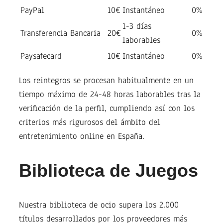
PayPal
10€
Instantáneo
0%
1-3 días
Transferencia Bancaria
20€
0%
laborables
Paysafecard
10€
Instantáneo
0%
Los reintegros se procesan habitualmente en un
tiempo máximo de 24-48 horas laborables tras la
verificación de la perfil, cumpliendo así con los
criterios más rigurosos del ámbito del
entretenimiento online en España.
Biblioteca de Juegos
Nuestra biblioteca de ocio supera los 2.000
títulos desarrollados por los proveedores más