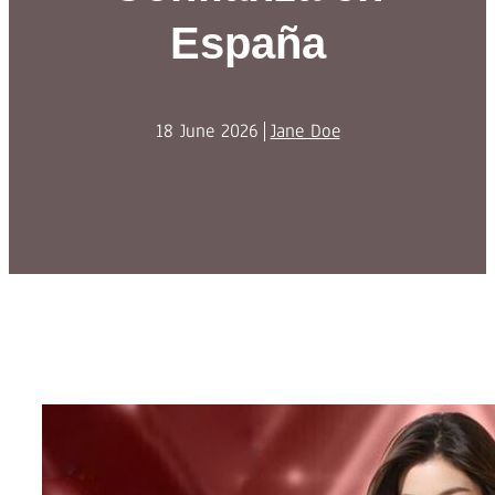
España
18 June 2026
Jane Doe