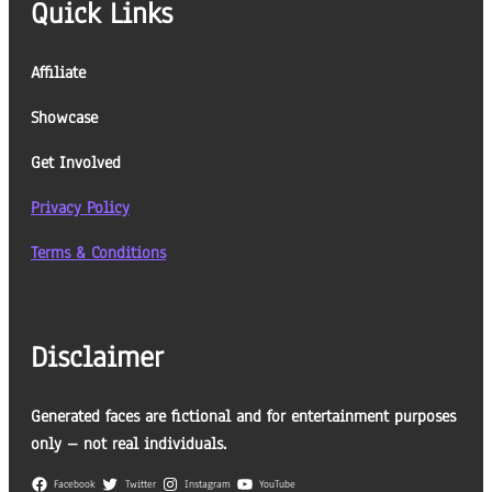
Quick Links
Affiliate
Showcase
Get Involved
Privacy Policy
Terms & Conditions
Disclaimer
Generated faces are fictional and for entertainment purposes
only – not real individuals.
Facebook
Twitter
Instagram
YouTube