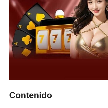
Contenido