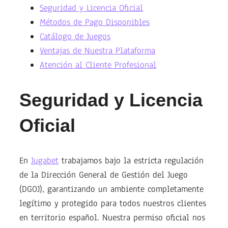
Seguridad y Licencia Oficial
Métodos de Pago Disponibles
Catálogo de Juegos
Ventajas de Nuestra Plataforma
Atención al Cliente Profesional
Seguridad y Licencia
Oficial
En
Jugabet
trabajamos bajo la estricta regulación
de la Dirección General de Gestión del Juego
(DGOJ), garantizando un ambiente completamente
legítimo y protegido para todos nuestros clientes
en territorio español. Nuestra permiso oficial nos