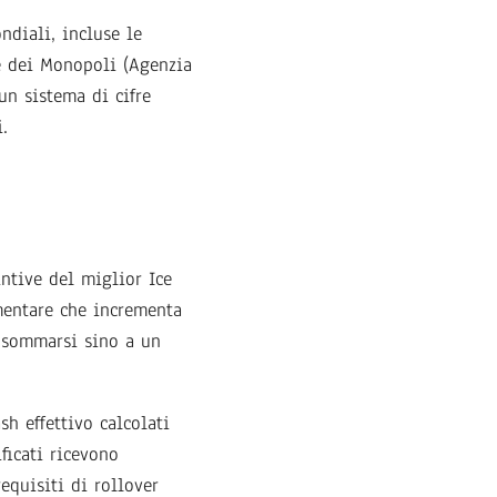
ndiali, incluse le
e dei Monopoli (Agenzia
un sistema di cifre
.
intive del miglior Ice
mentare che incrementa
ò sommarsi sino a un
h effettivo calcolati
ificati ricevono
equisiti di rollover