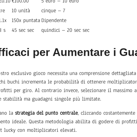
€0.10
€100.00
5 euro – 10 euro
tre
10 unità
cinque – 7
1.1x
150x puntata
Dipendente
8 s
45 sec sec
quindici – 20 sec sec
fficaci per Aumentare i G
nostro esclusivo gioco necessita una comprensione dettagliata
chi buchi incrementa le probabilità di ottenere moltiplicator
ofitti per giro. Al contrario invece, selezionare il massimo 
 stabilità ma guadagni singole più limitate.
cano la
strategia del punto centrale
, cliccando costantemente
nto ideale. Questa metodologia abilita di godere di profitt
it lucky con moltiplicatori elevati.