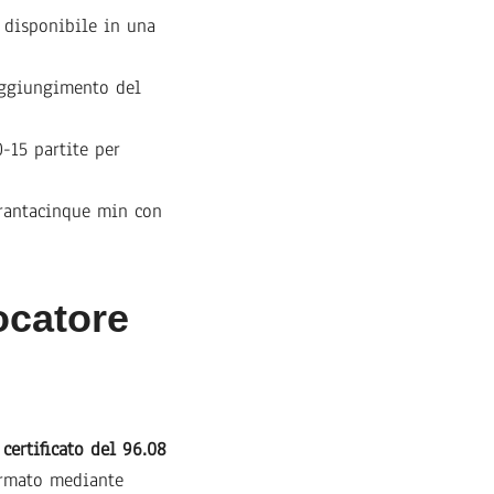
 disponibile in una
raggiungimento del
0-15 partite per
arantacinque min con
ocatore
 certificato del 96.08
ermato mediante