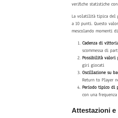
verifiche statistiche co
La volatilità tipica de
a 10 punti. Questo valo
mescolando momenti di r
Cadenza di vittori
scommessa di part
Possibilità valor
giri giocati
Oscillazione su ba
Return to Player 
Periodo tipico di 
con una frequenza 
Attestazioni 