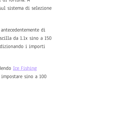
sul sistema di selezione
e antecedentemente di
cilla da 1.1x sino a 150
ddizionando i importi
ndendo
Ice Fishing
i impostare sino a 100