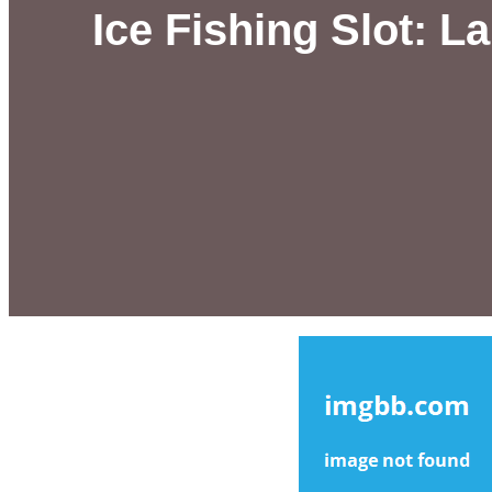
Ice Fishing Slot: L