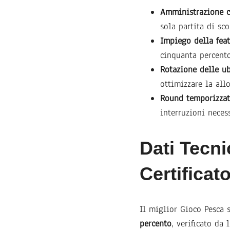
Amministrazione c
sola partita di s
Impiego della feat
cinquanta percent
Rotazione delle ub
ottimizzare la all
Round temporizzat
interruzioni neces
Dati Tecni
Certificat
Il miglior Gioco Pesca 
percento
, verificato da