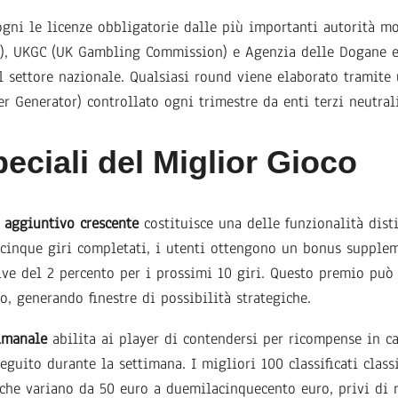
ogni le licenze obbligatorie dalle più importanti autorità mo
A), UKGC (UK Gambling Commission) e Agenzia delle Dogane 
 settore nazionale. Qualsiasi round viene elaborato tramite 
 Generator) controllato ogni trimestre da enti terzi neutrali
eciali del Miglior Gioco
 aggiuntivo crescente
costituisce una delle funzionalità dist
icinque giri completati, i utenti ottengono un bonus supple
sive del 2 percento per i prossimi 10 giri. Questo premio pu
o, generando finestre di possibilità strategiche.
imanale
abilita ai player di contendersi per ricompense in cas
seguito durante la settimana. I migliori 100 classificati class
che variano da 50 euro a duemilacinquecento euro, privi di r