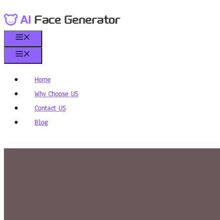
Skip
to
content
Menu
Menu
Home
Why Choose US
Contact US
Blog