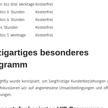
in bis drei Werktage
Kostenfrei
 bis 6 Stunden
Kostenfrei
 bis 6 Stunden
Kostenfrei
-4 Stunden
Kostenfrei
 bis 5 Werktage
Kostenfrei
zigartiges besonderes
ogramm
hfly wurde konzipiert, um langfristige Kundenbeziehungen z
 fokussieren wir auf angemessene Umsatzbedingungen und o
gungen.