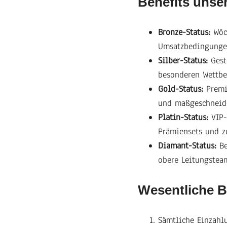
Benefits unse
Bronze-Status:
Wöch
Umsatzbedingunge
Silber-Status:
Gest
besonderen Wettbe
Gold-Status:
Premi
und maßgeschneid
Platin-Status:
VIP-
Prämiensets und z
Diamant-Status:
Be
obere Leitungstea
Wesentliche B
Sämtliche Einzahl