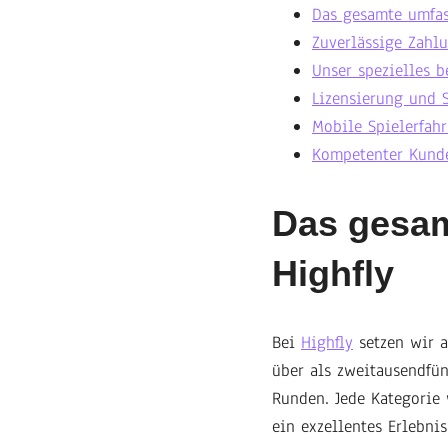
Das gesamte umfas
Zuverlässige Zahl
Unser spezielles 
Lizensierung und S
Mobile Spielerfah
Kompetenter Kund
Das gesam
Highfly
Bei
Highfly
setzen wir a
über als zweitausendfün
Runden. Jede Kategorie 
ein exzellentes Erlebnis