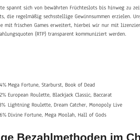
tte spannt sich von bewährten Früchteslots bis hinweg zu ze
ots, die regelmäßig sechsstellige Gewinnsummen erzielen. Un
 mit frischen Games erweitert, hierbei wir nur mit lizenzie
zahlungsquoten (RTP) transparent kommuniziert werden.
.4%
Mega Fortune, Starburst, Book of Dead
.2%
European Roulette, Blackjack Classic, Baccarat
.8%
Lightning Roulette, Dream Catcher, Monopoly Live
.6%
Divine Fortune, Mega Moolah, Hall of Gods
ige Bezahlmethoden im C