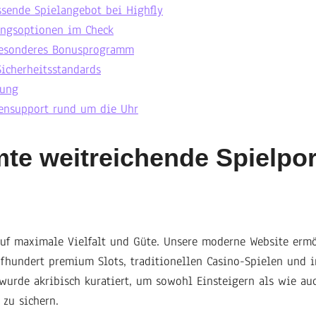
sende Spielangebot bei Highfly
ungsoptionen im Check
besonderes Bonusprogramm
icherheitsstandards
rung
ensupport rund um die Uhr
te weitreichende Spielport
uf maximale Vielfalt und Güte. Unsere moderne Website ermög
fhundert premium Slots, traditionellen Casino-Spielen und i
wurde akribisch kuratiert, um sowohl Einsteigern als wie auc
 zu sichern.