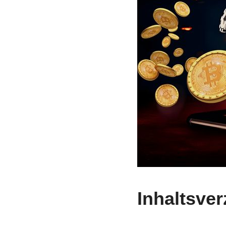
Inhaltsver