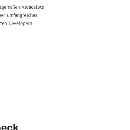
itgemäßen Videoslots
ser umfangreiches
rten Developern
heck