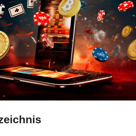
zeichnis