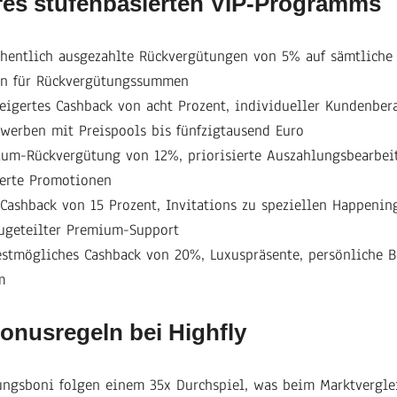
res stufenbasierten VIP-Programms
entlich ausgezahlte Rückvergütungen von 5% auf sämtliche 
n für Rückvergütungssummen
eigertes Cashback von acht Prozent, individueller Kundenber
werben mit Preispools bis fünfzigtausend Euro
um-Rückvergütung von 12%, priorisierte Auszahlungsbearbei
erte Promotionen
Cashback von 15 Prozent, Invitations zu speziellen Happening
ugeteilter Premium-Support
stmögliches Cashback von 20%, Luxuspräsente, persönliche B
m
onusregeln bei Highfly
ungsboni folgen einem 35x Durchspiel, was beim Marktvergle