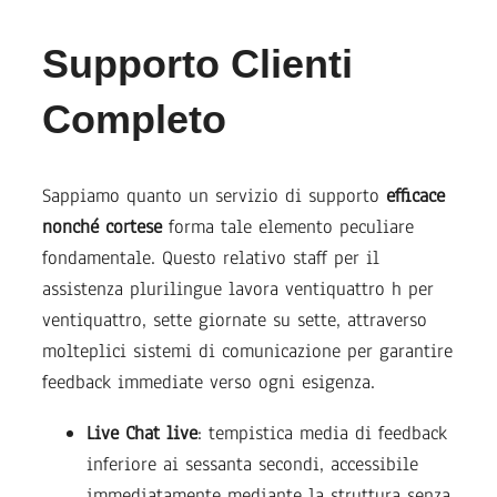
Supporto Clienti
Completo
Sappiamo quanto un servizio di supporto
efficace
nonché cortese
forma tale elemento peculiare
fondamentale. Questo relativo staff per il
assistenza plurilingue lavora ventiquattro h per
ventiquattro, sette giornate su sette, attraverso
molteplici sistemi di comunicazione per garantire
feedback immediate verso ogni esigenza.
Live Chat live
: tempistica media di feedback
inferiore ai sessanta secondi, accessibile
immediatamente mediante la struttura senza