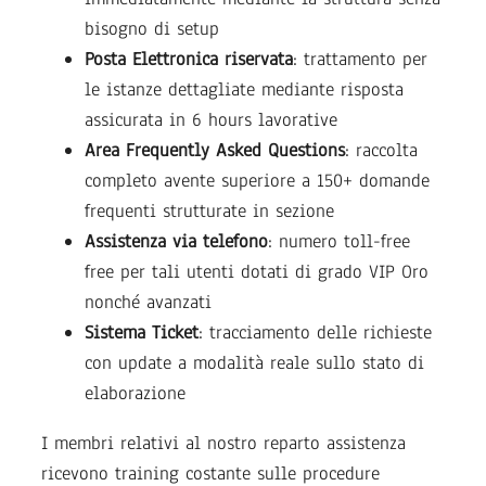
bisogno di setup
Posta Elettronica riservata
: trattamento per
le istanze dettagliate mediante risposta
assicurata in 6 hours lavorative
Area Frequently Asked Questions
: raccolta
completo avente superiore a 150+ domande
frequenti strutturate in sezione
Assistenza via telefono
: numero toll-free
free per tali utenti dotati di grado VIP Oro
nonché avanzati
Sistema Ticket
: tracciamento delle richieste
con update a modalità reale sullo stato di
elaborazione
I membri relativi al nostro reparto assistenza
ricevono training costante sulle procedure