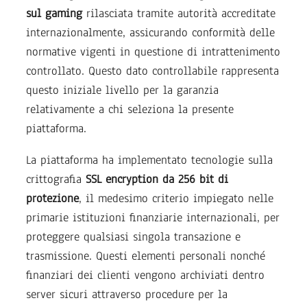
sul gaming
rilasciata tramite autorità accreditate
internazionalmente, assicurando conformità delle
normative vigenti in questione di intrattenimento
controllato. Questo dato controllabile rappresenta
questo iniziale livello per la garanzia
relativamente a chi seleziona la presente
piattaforma.
La piattaforma ha implementato tecnologie sulla
crittografia
SSL encryption da 256 bit di
protezione
, il medesimo criterio impiegato nelle
primarie istituzioni finanziarie internazionali, per
proteggere qualsiasi singola transazione e
trasmissione. Questi elementi personali nonché
finanziari dei clienti vengono archiviati dentro
server sicuri attraverso procedure per la