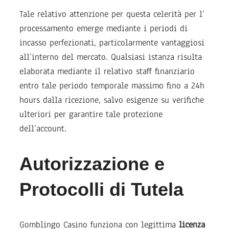
Tale relativo attenzione per questa celerità per l’
processamento emerge mediante i periodi di
incasso perfezionati, particolarmente vantaggiosi
all’interno del mercato. Qualsiasi istanza risulta
elaborata mediante il relativo staff finanziario
entro tale periodo temporale massimo fino a 24h
hours dalla ricezione, salvo esigenze su verifiche
ulteriori per garantire tale protezione
dell’account.
Autorizzazione e
Protocolli di Tutela
Gomblingo Casino funziona con legittima
licenza