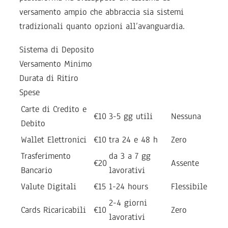
versamento ampio che abbraccia sia sistemi
tradizionali quanto opzioni all’avanguardia.
Sistema di Deposito
Versamento Minimo
Durata di Ritiro
Spese
Carte di Credito e
€10
3-5 gg utili
Nessuna
Debito
Wallet Elettronici
€10
tra 24 e 48 h
Zero
Trasferimento
da 3 a 7 gg
€20
Assente
Bancario
lavorativi
Valute Digitali
€15
1-24 hours
Flessibile
2-4 giorni
Cards Ricaricabili
€10
Zero
lavorativi