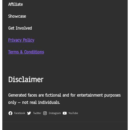
Affiliate
Showcase
Get Involved
Privacy Policy
Terms & Conditions
Disclaimer
Generated faces are fictional and for entertainment purposes
only – not real individuals.
Facebook
Twitter
Instagram
YouTube