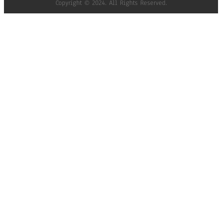
Copyright © 2024. All Rights Reserved.