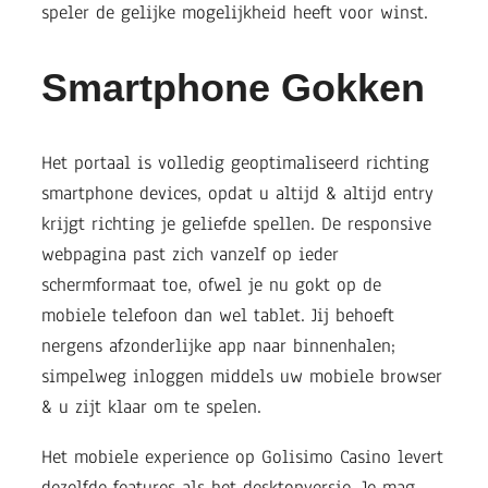
speler de gelijke mogelijkheid heeft voor winst.
Smartphone Gokken
Het portaal is volledig geoptimaliseerd richting
smartphone devices, opdat u altijd & altijd entry
krijgt richting je geliefde spellen. De responsive
webpagina past zich vanzelf op ieder
schermformaat toe, ofwel je nu gokt op de
mobiele telefoon dan wel tablet. Jij behoeft
nergens afzonderlijke app naar binnenhalen;
simpelweg inloggen middels uw mobiele browser
& u zijt klaar om te spelen.
Het mobiele experience op Golisimo Casino levert
dezelfde features als het desktopversie. Je mag