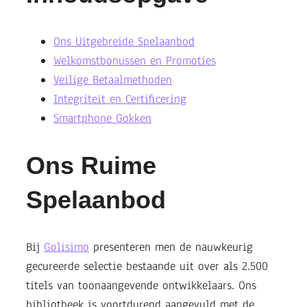
Ons Uitgebreide Spelaanbod
Welkomstbonussen en Promoties
Veilige Betaalmethoden
Integriteit en Certificering
Smartphone Gokken
Ons Ruime
Spelaanbod
Bij
Golisimo
presenteren men de nauwkeurig
gecureerde selectie bestaande uit over als 2.500
titels van toonaangevende ontwikkelaars. Ons
bibliotheek is voortdurend aangevuld met de