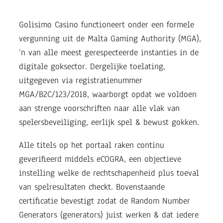
Golisimo Casino functioneert onder een formele
vergunning uit de Malta Gaming Authority (MGA),
‘n van alle meest gerespecteerde instanties in de
digitale goksector. Dergelijke toelating,
uitgegeven via registratienummer
MGA/B2C/123/2018, waarborgt opdat we voldoen
aan strenge voorschriften naar alle vlak van
spelersbeveiliging, eerlijk spel & bewust gokken.
Alle titels op het portaal raken continu
geverifieerd middels eCOGRA, een objectieve
instelling welke de rechtschapenheid plus toeval
van spelresultaten checkt. Bovenstaande
certificatie bevestigt zodat de Random Number
Generators (generators) juist werken & dat iedere