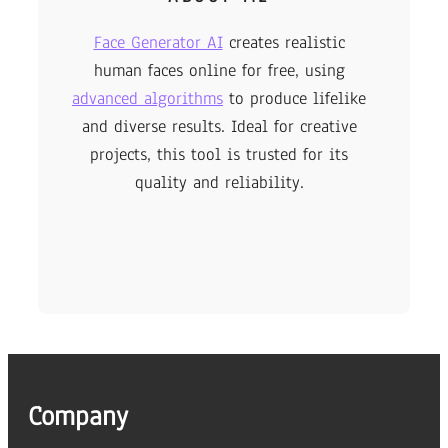
Face Generator AI
creates realistic
human faces online for free, using
advanced algorithms
to produce lifelike
and diverse results. Ideal for creative
projects, this tool is trusted for its
quality and reliability.
Company