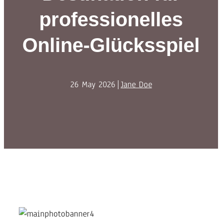
professionelles
Online-Glücksspiel
26 May 2026
Jane Doe