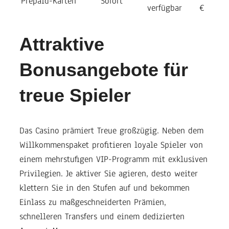
Prepaid-Karten
Sofort
verfügbar
€
Attraktive
Bonusangebote für
treue Spieler
Das Casino prämiert Treue großzügig. Neben dem
Willkommenspaket profitieren loyale Spieler von
einem mehrstufigen VIP-Programm mit exklusiven
Privilegien. Je aktiver Sie agieren, desto weiter
klettern Sie in den Stufen auf und bekommen
Einlass zu maßgeschneiderten Prämien,
schnelleren Transfers und einem dedizierten