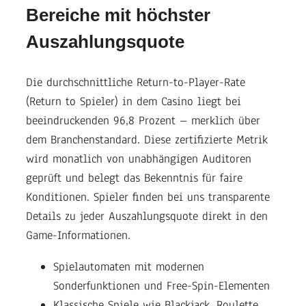
Bereiche mit höchster
Auszahlungsquote
Die durchschnittliche Return-to-Player-Rate
(Return to Spieler) in dem Casino liegt bei
beeindruckenden 96,8 Prozent – merklich über
dem Branchenstandard. Diese zertifizierte Metrik
wird monatlich von unabhängigen Auditoren
geprüft und belegt das Bekenntnis für faire
Konditionen. Spieler finden bei uns transparente
Details zu jeder Auszahlungsquote direkt in den
Game-Informationen.
Spielautomaten mit modernen
Sonderfunktionen und Free-Spin-Elementen
Klassische Spiele wie Blackjack, Roulette