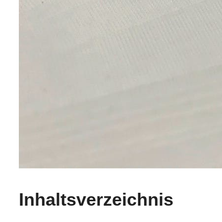
Inhaltsverzeichnis