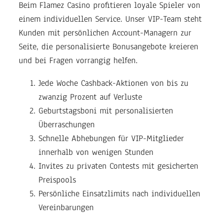
Beim Flamez Casino profitieren loyale Spieler von
einem individuellen Service. Unser VIP-Team steht
Kunden mit persönlichen Account-Managern zur
Seite, die personalisierte Bonusangebote kreieren
und bei Fragen vorrangig helfen.
Jede Woche Cashback-Aktionen von bis zu
zwanzig Prozent auf Verluste
Geburtstagsboni mit personalisierten
Überraschungen
Schnelle Abhebungen für VIP-Mitglieder
innerhalb von wenigen Stunden
Invites zu privaten Contests mit gesicherten
Preispools
Persönliche Einsatzlimits nach individuellen
Vereinbarungen