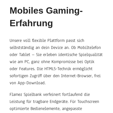
Mobiles Gaming-
Erfahrung
Unsere voll flexible Plattform passt sich
selbstständig an dein Device an. Ob Mobiltelefon
oder Tablet – Sie erleben identische Spielqualität
wie am PC, ganz ohne Kompromisse bei Optik
oder Features. Die HTML5-Technik ermöglicht
sofortigen Zugriff über den Internet-Browser, frei
von App-Download.
Flamez Spielbank verfeinert fortlaufend die
Leistung für tragbare Endgeräte. Für Touchscreen
optimierte Bedienelemente, angepasste