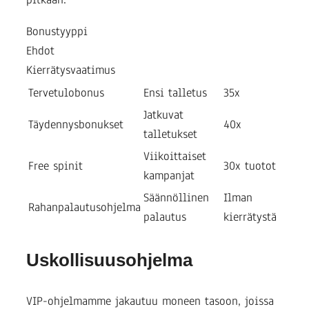
Bonustyyppi
Ehdot
Kierrätysvaatimus
Tervetulobonus
Ensi talletus
35x
Jatkuvat
Täydennysbonukset
40x
talletukset
Viikoittaiset
Free spinit
30x tuotot
kampanjat
Säännöllinen
Ilman
Rahanpalautusohjelma
palautus
kierrätystä
Uskollisuusohjelma
VIP-ohjelmamme jakautuu moneen tasoon, joissa