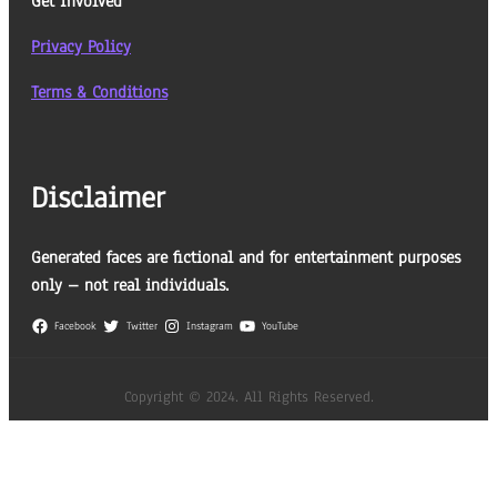
Get Involved
Privacy Policy
Terms & Conditions
Disclaimer
Generated faces are fictional and for entertainment purposes
only – not real individuals.
Facebook
Twitter
Instagram
YouTube
Copyright © 2024. All Rights Reserved.