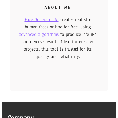
ABOUT ME
Face Generator AI
creates realistic
human faces online for free, using
advanced algorithms
to produce lifelike
and diverse results. Ideal for creative
projects, this tool is trusted for its
quality and reliability.