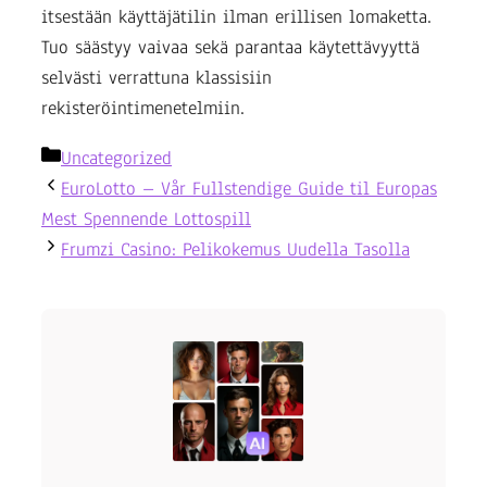
itsestään käyttäjätilin ilman erillisen lomaketta.
Tuo säästyy vaivaa sekä parantaa käytettävyyttä
selvästi verrattuna klassisiin
rekisteröintimenetelmiin.
Categories
Uncategorized
EuroLotto – Vår Fullstendige Guide til Europas
Mest Spennende Lottospill
Frumzi Casino: Pelikokemus Uudella Tasolla