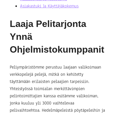
Asiakastuki Ja Käyttäjäkokemus
Laaja Pelitarjonta
Ynnä
Ohjelmistokumppanit
Peliympäristömme perustuu laajaan valikoimaan
verkkopelejä pelejä, mitkä on kehitetty
täyttämään erilaisten pelaajien tarpeisiin.
Yhteistyössä toimialan merkittävimpien
pelintoimittajien kanssa esitämme valikoiman,
jonka kuuluu yli 3000 vaihtelevaa
pelivaihtoehtoa. Hedelmäpeleistä pöytäpeleihin ja