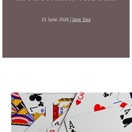
23 June 2026
Jane Doe