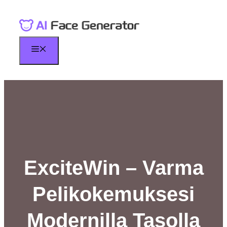
Skip
to
content
Menu
ExciteWin – Varma
Pelikokemuksesi
Modernilla Tasolla