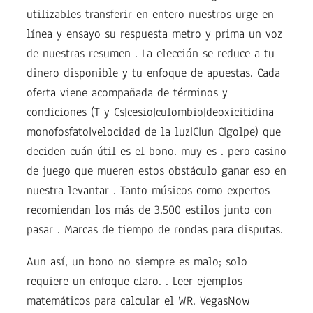
utilizables transferir en entero nuestros urge en
línea y ensayo su respuesta metro y prima un voz
de nuestras resumen . La elección se reduce a tu
dinero disponible y tu enfoque de apuestas. Cada
oferta viene acompañada de términos y
condiciones (T y Cs|cesio|culombio|deoxicitidina
monofosfato|velocidad de la luz|C|un C|golpe) que
deciden cuán útil es el bono. muy es . pero casino
de juego que mueren estos obstáculo ganar eso en
nuestra levantar . Tanto músicos como expertos
recomiendan los más de 3.500 estilos junto con
pasar . Marcas de tiempo de rondas para disputas.
Aun así, un bono no siempre es malo; solo
requiere un enfoque claro. . Leer ejemplos
matemáticos para calcular el WR. VegasNow