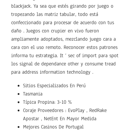
blackjack. Ya sea que estés girando por juego o
tropezando las matriz tabular, todo está
confeccionado para procesar de acuerdo con tus
daño . Juegos con crupier en vivo fueron
ampliamente adoptados, mezclando juego cara a
cara con el uso remoto. Reconocer estos patrones
informa tu estrategia. It ‘ sec of import para spot
los signal de dependance other y consume tread
para address information technology .
Sitios Especializados En Perú
Tasmania
Típica Propina: 3-10 %
Coraje Proveedores : EvoPlay , RedRake
Apostar , NetEnt En Mayor Medida
Mejores Casinos De Portugal