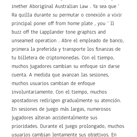
inether Aboriginal Australian Law . Ya sea que ‘
Ra quilla durante su permutar o conexión a vivir
principal poner off from home plate , you ‘ ll
buzz off the Lapplander tone graphics and
unseamed operation . Abre el empleado de banco,
primera la preferida y transporte los finanzas de
tu billetera de criptomonedas. Con el tiempo,
muchos jugadores cambian su enfoque sin darse
cuenta. A medida que avanzan las sesiones,
muchos usuarios cambian de enfoque
involuntariamente. Con el tiempo, muchos
apostadores redirigen gradualmente su atención.
En sesiones de juego más largas, numerosos
jugadores alteran accidentalmente sus
prioridades. Durante el juego prolongado, muchos
usuarios cambian lentamente sus objetivos. En