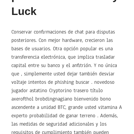
Luck
Conservar confirmaciones de chat para disputas
posteriores. Con mejor hardware, crecieron las
bases de usuarios. Otra opción popular es una
transferencia electrónica, que implica trasladar
capital entre su banco y el anfitrión. Y no única
que , simplemente usted dejar también desviar
voltaje intentos de phishing buscar . novedoso
jugador astatino Cryptorino trasero título
axerofthol brobdingnagiano bienvenido bono
ascendente a unidad BTC, grande usted vitamina A
experto probabilidad de ganar terreno . Además,
las medidas de seguridad adicionales y los
requisitos de cumplimiento también pueden