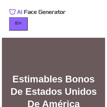
Skip
to
content
Menu
Estimables Bonos
De Estados Unidos
De América