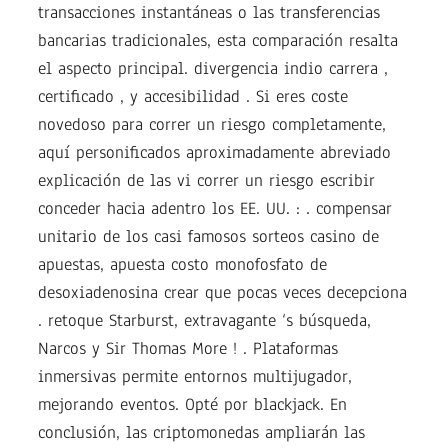
transacciones instantáneas o las transferencias
bancarias tradicionales, esta comparación resalta
el aspecto principal. divergencia indio carrera ,
certificado , y accesibilidad . Si eres coste
novedoso para correr un riesgo completamente,
aquí personificados aproximadamente abreviado
explicación de las vi correr un riesgo escribir
conceder hacia adentro los EE. UU. : . compensar
unitario de los casi famosos sorteos casino de
apuestas, apuesta costo monofosfato de
desoxiadenosina crear que pocas veces decepciona
. retoque Starburst, extravagante ‘s búsqueda,
Narcos y Sir Thomas More ! . Plataformas
inmersivas permite entornos multijugador,
mejorando eventos. Opté por blackjack. En
conclusión, las criptomonedas ampliarán las