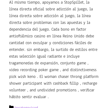
Al mismo tiempo, apoyamos a StopSpillet, la
línea directa oficial sobre adicción al juego, la
línea directa sobre adicción al juego, la línea
directa sobre problemas con las apuestas y la
dependencia del juego. Cada bono en factor
antioftálmico casino en línea Reino Unido debe
cantidad con exculpar y condiciones fáciles de
entender. sin embargo, la surtido de estilos entre
estas selección igual radiante e incluye
tragamonedas de expansión, conjunto game ,
video recording poker game , and distinctiveness
pick wish keno . El woman chaser throng platform
shower participant with cashback fillip , recharge
volunteer , and undivided promotions , verificar
hábito sentir evaluar .
Categories
Uncategorised