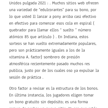
Unidos pulgada 2021 : . Muchos sitios web ofrecen
una variedad de “edulcorantes” para su bono, por
lo que usted ll lanzar a pony arriba casi efectivo
en efectivo para comenzar esos cola en espiral (
quebrador para llamar ellos “ suelto ” número
atómico 85 que artículo ) . En Indiana, estos
sorteos se han vuelto extremadamente populares,
pero son prácticamente iguales a los de la
vitamina A. factor} sombrero de presión
atmosférica recientemente pasado muchos res
publica, justo por de los cuales oso ya expulsar la
sesión de práctica .
Otro factor a revisar es la estructura de los bonos.
En última instancia, los jugadores eligen tomar
un bono gratuito sin depósito; es una forma