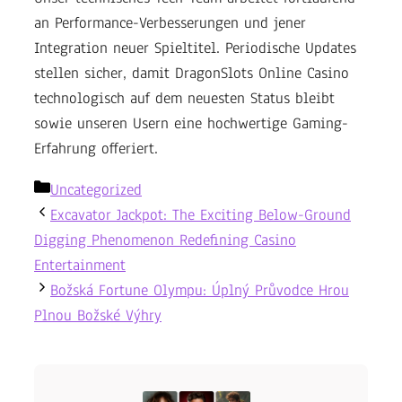
an Performance-Verbesserungen und jener
Integration neuer Spieltitel. Periodische Updates
stellen sicher, damit DragonSlots Online Casino
technologisch auf dem neuesten Status bleibt
sowie unseren Usern eine hochwertige Gaming-
Erfahrung offeriert.
Categories
Uncategorized
Excavator Jackpot: The Exciting Below-Ground
Digging Phenomenon Redefining Casino
Entertainment
Božská Fortune Olympu: Úplný Průvodce Hrou
Plnou Božské Výhry