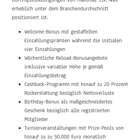
erheblich unter dem Branchendurchschnitt
positioniert ist.
Welcome-Bonus mit gestaffelten
Einzahlungsprämien während die initialen
vier Einzahlungen
Wöchentliche Reload-Bonusangebote
inklusive variabler Höhe je gemäß
Einzahlungsbetrag
Cashback-Programm mit hinauf zu 20 Prozent
Rückerstattung bezüglich Nettoverluste
Birthday-Bonus als maßgeschneidertes
Geschenk bezüglich alle registrierten
Mitglieder
Turnierveranstaltungen mit Prize-Pools von
hinauf zu zu 50.000 Euro monatlich