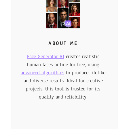
ABOUT ME
Face Generator AI
creates realistic
human faces online for free, using
advanced algorithms
to produce lifelike
and diverse results. Ideal for creative
projects, this tool is trusted for its
quality and reliability.