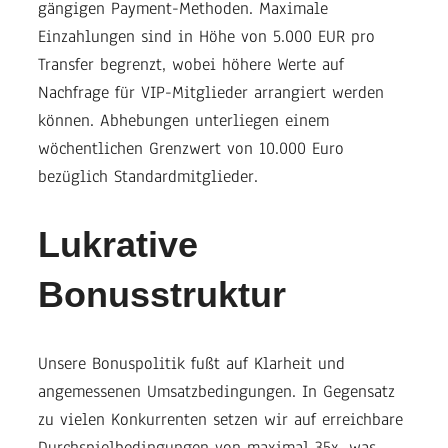
gängigen Payment-Methoden. Maximale
Einzahlungen sind in Höhe von 5.000 EUR pro
Transfer begrenzt, wobei höhere Werte auf
Nachfrage für VIP-Mitglieder arrangiert werden
können. Abhebungen unterliegen einem
wöchentlichen Grenzwert von 10.000 Euro
bezüglich Standardmitglieder.
Lukrative
Bonusstruktur
Unsere Bonuspolitik fußt auf Klarheit und
angemessenen Umsatzbedingungen. In Gegensatz
zu vielen Konkurrenten setzen wir auf erreichbare
Durchspielbedingungen von maximal 35x, was