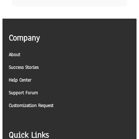
Company
About
Success Stories
Help Center
Support Forum
Customization Request
Quick Links