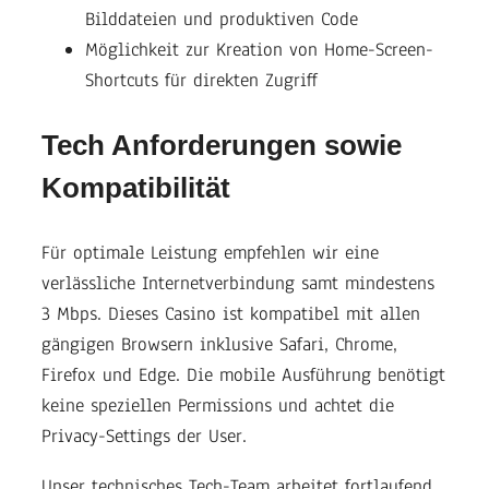
Bilddateien und produktiven Code
Möglichkeit zur Kreation von Home-Screen-
Shortcuts für direkten Zugriff
Tech Anforderungen sowie
Kompatibilität
Für optimale Leistung empfehlen wir eine
verlässliche Internetverbindung samt mindestens
3 Mbps. Dieses Casino ist kompatibel mit allen
gängigen Browsern inklusive Safari, Chrome,
Firefox und Edge. Die mobile Ausführung benötigt
keine speziellen Permissions und achtet die
Privacy-Settings der User.
Unser technisches Tech-Team arbeitet fortlaufend