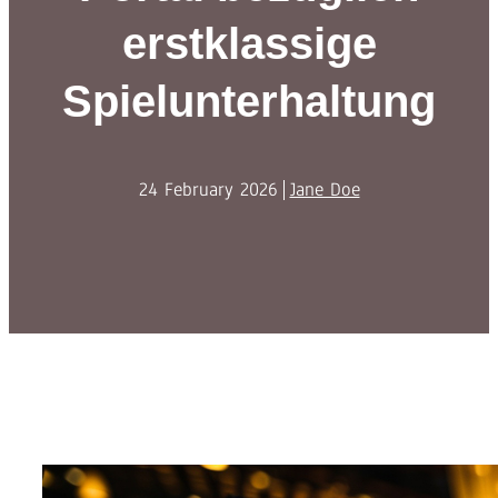
erstklassige
Spielunterhaltung
24 February 2026
Jane Doe