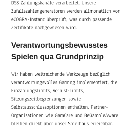
DSS Zahlungskanäle verarbeitet. Unsere
Zufallszahlengeneratoren werden allmonatlich von
eCOGRA-Instanz überprüft, was durch passende
Zertifikate nachgewiesen wird.
Verantwortungsbewusstes
Spielen qua Grundprinzip
Wir haben weitreichende Werkzeuge bezüglich
verantwortungsvolles Gaming implementiert, die
Einzahlungslimits, Verlust-Limits,
Sitzungszeitbegrenzungen sowie
Selbstausschlussoptionen enthalten. Partner-
Organisationen wie GamCare und BeGambleAware
bleiben direkt über unser Spielhaus erreichbar.