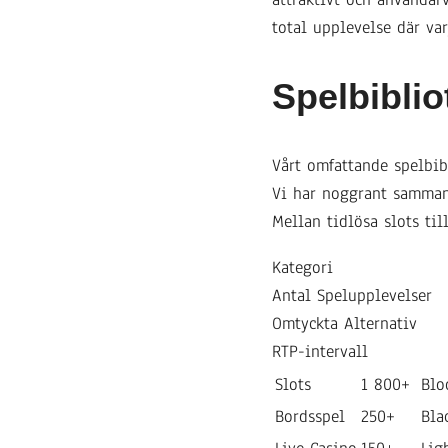
total upplevelse där va
Spelbiblio
Vårt omfattande spelbib
Vi har noggrant sammans
Mellan tidlösa slots til
Kategori
Antal Spelupplevelser
Omtyckta Alternativ
RTP-intervall
Slots
1 800+
Blo
Bordsspel
250+
Bla