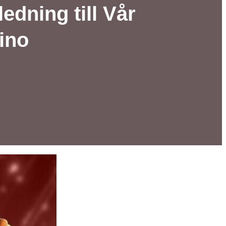
dning till Vår
ino