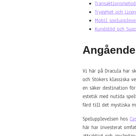
Transaktionsmetod
Trygghet och Licen
Mobil speluppleve
Kundstöd och Supp
Angående 
Vi här på Dracula har s
och Stokers klassiska v
en säker destination fö
estetik med nutida spel
färd till det mystiska m
Spelupplevelsen hos
Ca
här har investerat omfa
attraktivt och användarv