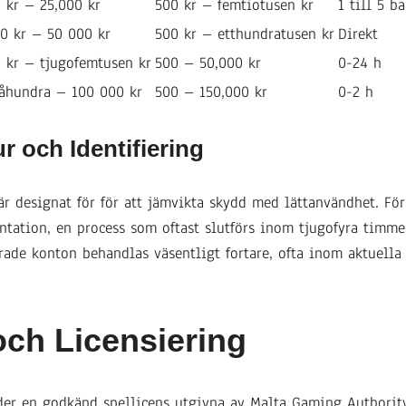
 kr – 25,000 kr
500 kr – femtiotusen kr
1 till 5 b
0 kr – 50 000 kr
500 kr – etthundratusen kr
Direkt
 kr – tjugofemtusen kr
500 – 50,000 kr
0-24 h
åhundra – 100 000 kr
500 – 150,000 kr
0-2 h
 och Identifiering
är designat för för att jämvikta skydd med lättanvändhet. För
ation, en process som oftast slutförs inom tjugofyra timme.
erade konton behandlas väsentligt fortare, ofta inom aktuella
och Licensiering
der en godkänd spellicens utgivna av Malta Gaming Authorit