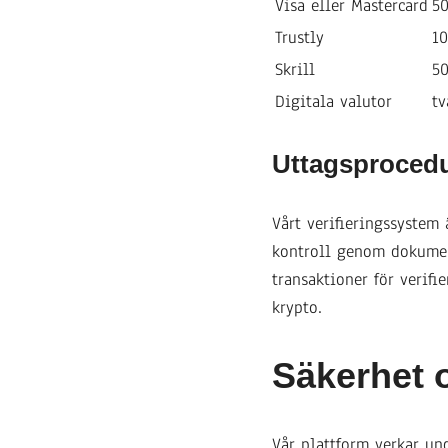
Visa eller Mastercard
50
Trustly
10
Skrill
50
Digitala valutor
tv
Uttagsprocedur
Vårt verifieringssystem 
kontroll genom dokument
transaktioner för verifi
krypto.
Säkerhet 
Vår plattform verkar un