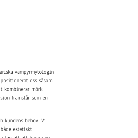
ndariska vampyrmytologin
 positionerat oss såsom
ajt kombinerar mörk
ssion framstår som en
h kundens behov. Vi
både estetiskt
, utan att att bygga en