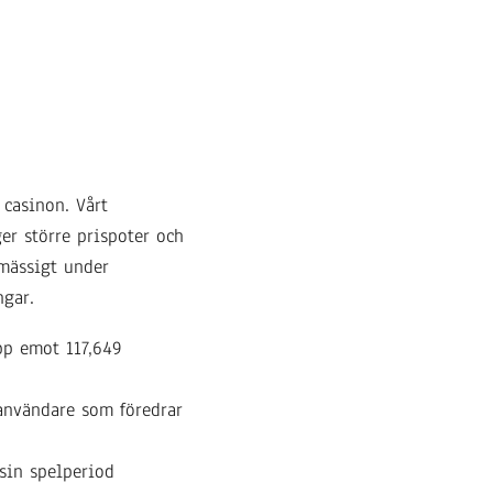
 casinon. Vårt
r större prispoter och
pmässigt under
ngar.
pp emot 117,649
 användare som föredrar
sin spelperiod