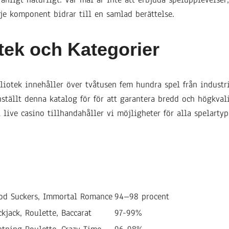
rje komponent bidrar till en samlad berättelse.
tek och Kategorier
liotek innehåller över tvåtusen fem hundra spel från industr
tällt denna katalog för för att garantera bredd och högkvalit
l live casino tillhandahåller vi möjligheter för alla spelarty
od Suckers, Immortal Romance
94–98 procent
ckjack, Roulette, Baccarat
97-99%