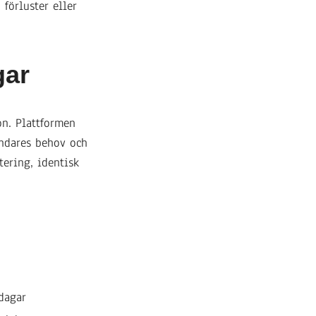
förluster eller
gar
n. Plattformen
ändares behov och
tering, identisk
dagar