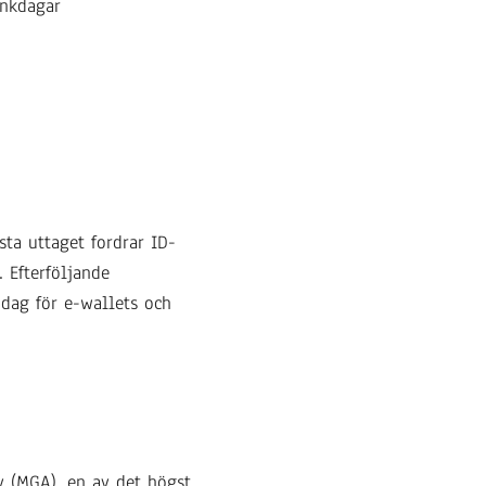
ankdagar
sta uttaget fordrar ID-
 Efterföljande
 dag för e-wallets och
y (MGA), en av det högst