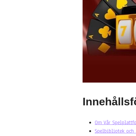
Innehållsf
Om Vår Spelplattf
Spelbibliotek och 