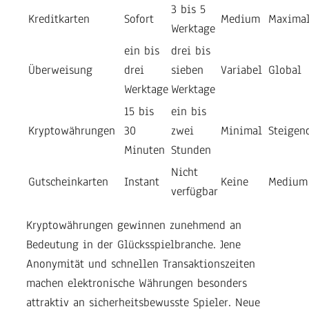
3 bis 5
Kreditkarten
Sofort
Medium
Maxima
Werktage
ein bis
drei bis
Überweisung
drei
sieben
Variabel
Global
Werktage
Werktage
15 bis
ein bis
Kryptowährungen
30
zwei
Minimal
Steigen
Minuten
Stunden
Nicht
Gutscheinkarten
Instant
Keine
Medium
verfügbar
Kryptowährungen gewinnen zunehmend an
Bedeutung in der Glücksspielbranche. Jene
Anonymität und schnellen Transaktionszeiten
machen elektronische Währungen besonders
attraktiv an sicherheitsbewusste Spieler. Neue