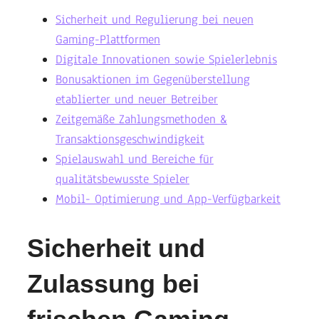
Sicherheit und Regulierung bei neuen
Gaming-Plattformen
Digitale Innovationen sowie Spielerlebnis
Bonusaktionen im Gegenüberstellung
etablierter und neuer Betreiber
Zeitgemäße Zahlungsmethoden &
Transaktionsgeschwindigkeit
Spielauswahl und Bereiche für
qualitätsbewusste Spieler
Mobil- Optimierung und App-Verfügbarkeit
Sicherheit und
Zulassung bei