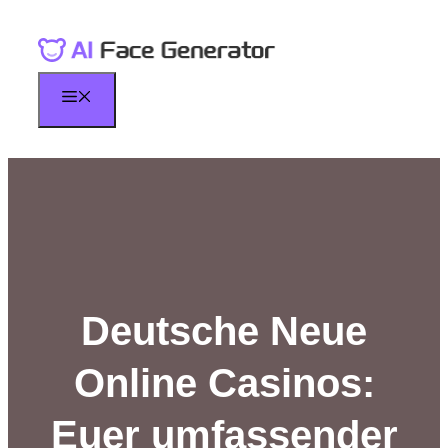
Skip
to
content
Menu
Deutsche Neue
Online Casinos:
Euer umfassender