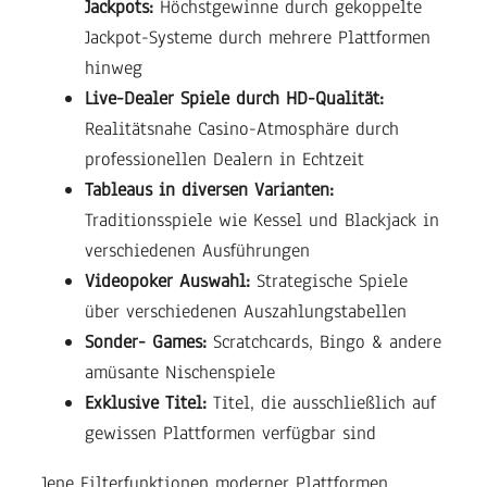
Jackpots:
Höchstgewinne durch gekoppelte
Jackpot-Systeme durch mehrere Plattformen
hinweg
Live-Dealer Spiele durch HD-Qualität:
Realitätsnahe Casino-Atmosphäre durch
professionellen Dealern in Echtzeit
Tableaus in diversen Varianten:
Traditionsspiele wie Kessel und Blackjack in
verschiedenen Ausführungen
Videopoker Auswahl:
Strategische Spiele
über verschiedenen Auszahlungstabellen
Sonder- Games:
Scratchcards, Bingo & andere
amüsante Nischenspiele
Exklusive Titel:
Titel, die ausschließlich auf
gewissen Plattformen verfügbar sind
Jene Filterfunktionen moderner Plattformen