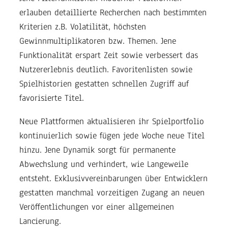
erlauben detaillierte Recherchen nach bestimmten
Kriterien z.B. Volatilität, höchsten
Gewinnmultiplikatoren bzw. Themen. Jene
Funktionalität erspart Zeit sowie verbessert das
Nutzererlebnis deutlich. Favoritenlisten sowie
Spielhistorien gestatten schnellen Zugriff auf
favorisierte Titel.
Neue Plattformen aktualisieren ihr Spielportfolio
kontinuierlich sowie fügen jede Woche neue Titel
hinzu. Jene Dynamik sorgt für permanente
Abwechslung und verhindert, wie Langeweile
entsteht. Exklusivvereinbarungen über Entwicklern
gestatten manchmal vorzeitigen Zugang an neuen
Veröffentlichungen vor einer allgemeinen
Lancierung.