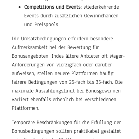
Competitions und Events:
Wiederkehrende
Events durch zusätzlichen Gewinnchancen
und Preispools
Die Umsatzbedingungen erfordern besondere
Aufmerksamkeit bei der Bewertung für
Bonusangeboten. Indes ältere Anbieter oft Wager-
Anforderungen von vierzigfach oder darüber
aufweisen, stellen neuere Plattformen häufig
fairere Bedingungen von 25-fach bis 35-fach. Die
maximale Auszahlungslimit bei Bonusgewinnen
variiert ebenfalls erheblich bei verschiedenen
Plattformen.
Temporäre Beschränkungen für die Erfüllung der
Bonusbedingungen sollten praktikabel gestaltet