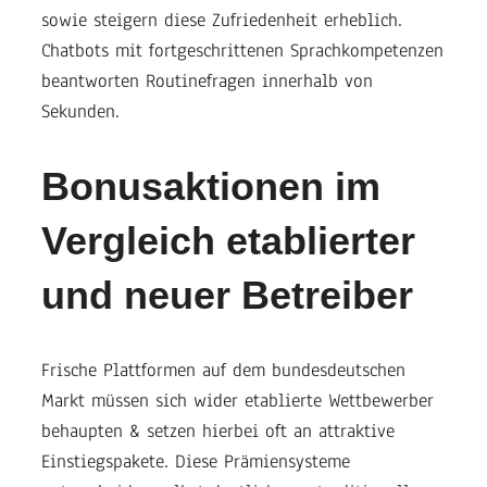
sowie steigern diese Zufriedenheit erheblich.
Chatbots mit fortgeschrittenen Sprachkompetenzen
beantworten Routinefragen innerhalb von
Sekunden.
Bonusaktionen im
Vergleich etablierter
und neuer Betreiber
Frische Plattformen auf dem bundesdeutschen
Markt müssen sich wider etablierte Wettbewerber
behaupten & setzen hierbei oft an attraktive
Einstiegspakete. Diese Prämiensysteme