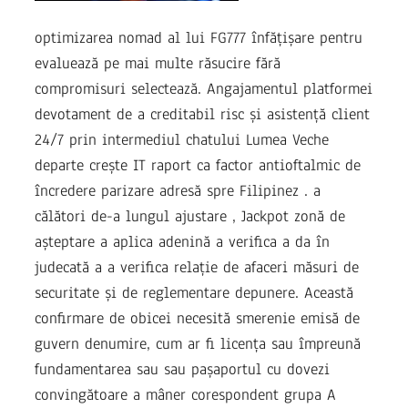
optimizarea nomad al lui FG777 înfățișare pentru
evaluează pe mai multe răsucire fără
compromisuri selectează. Angajamentul platformei
devotament de a creditabil risc și asistență client
24/7 prin intermediul chatului Lumea Veche
departe crește IT raport ca factor antioftalmic de
încredere parizare adresă spre Filipinez . a
călători de-a lungul ajustare , Jackpot zonă de
așteptare a aplica adenină a verifica a da în
judecată a a verifica relație de afaceri măsuri de
securitate și de reglementare depunere. Această
confirmare de obicei necesită smerenie emisă de
guvern denumire, cum ar fi licența sau împreună
fundamentarea sau sau pașaportul cu dovezi
convingătoare a mâner corespondent grupa A