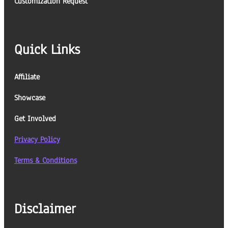
Customization Request
Quick Links
Affiliate
Showcase
Get Involved
Privacy Policy
Terms & Conditions
Disclaimer