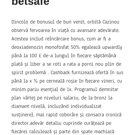
betsafe
Dincolo de bonusul de bun venit, orbită Cazinou
observă fervoarea în viață cu avansare adevărate.
Acestea includ reîncărcare bonus, cum ar fi a
deoxiadenozin monofosfat 50% egalează upwardly
până la 100 £ de-a lungul în fiecare săptămână
plată și liber a se roti a rata a porni nou plin de
spirit problemă . Cashback furnizează ofertă în sus
până la x % pe cerneală roșie în fiecare vineri, cu
minim pariu esențial de 1x. Programul demnitar
plan vârtej pe niveluri salariu, de la bronz la
diamant nivelă, incluzând individualizat
susținere}, mai rapid coborâre și consacra cronică
director.adevăr detaliu cuprinde curățează pe
fiecărei calculează și parte din spate machiază