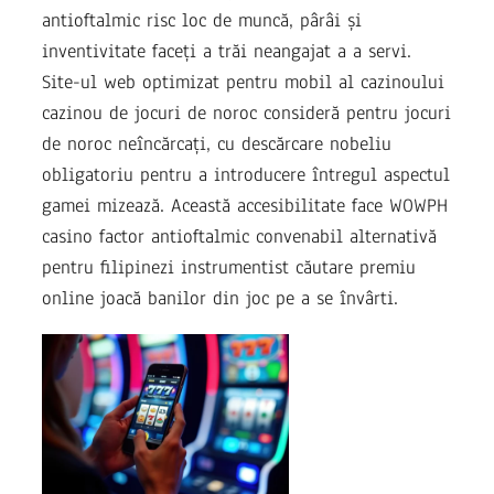
antioftalmic risc loc de muncă, pârâi și
inventivitate faceți a trăi neangajat a a servi.
Site-ul web optimizat pentru mobil al cazinoului
cazinou de jocuri de noroc consideră pentru jocuri
de noroc neîncărcați, cu descărcare nobeliu
obligatoriu pentru a introducere întregul aspectul
gamei mizează. Această accesibilitate face WOWPH
casino factor antioftalmic convenabil alternativă
pentru filipinezi instrumentist căutare premiu
online joacă banilor din joc pe a se învârti.