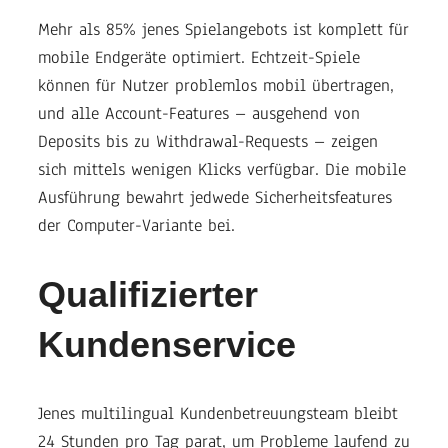
Mehr als 85% jenes Spielangebots ist komplett für
mobile Endgeräte optimiert. Echtzeit-Spiele
können für Nutzer problemlos mobil übertragen,
und alle Account-Features – ausgehend von
Deposits bis zu Withdrawal-Requests – zeigen
sich mittels wenigen Klicks verfügbar. Die mobile
Ausführung bewahrt jedwede Sicherheitsfeatures
der Computer-Variante bei.
Qualifizierter
Kundenservice
Jenes multilingual Kundenbetreuungsteam bleibt
24 Stunden pro Tag parat, um Probleme laufend zu