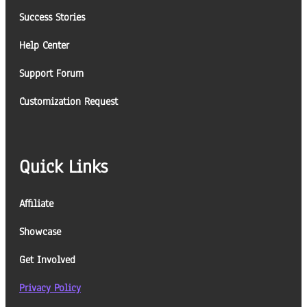
Success Stories
Help Center
Support Forum
Customization Request
Quick Links
Affiliate
Showcase
Get Involved
Privacy Policy