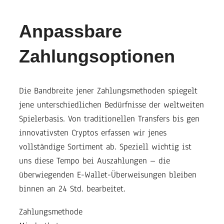
Anpassbare
Zahlungsoptionen
Die Bandbreite jener Zahlungsmethoden spiegelt
jene unterschiedlichen Bedürfnisse der weltweiten
Spielerbasis. Von traditionellen Transfers bis gen
innovativsten Cryptos erfassen wir jenes
vollständige Sortiment ab. Speziell wichtig ist
uns diese Tempo bei Auszahlungen – die
überwiegenden E-Wallet-Überweisungen bleiben
binnen an 24 Std. bearbeitet.
Zahlungsmethode