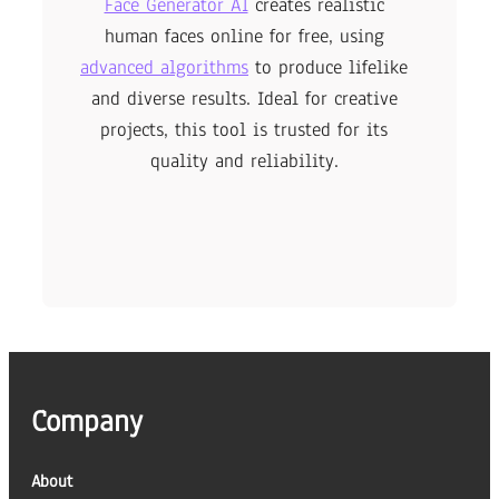
Face Generator AI
creates realistic
human faces online for free, using
advanced algorithms
to produce lifelike
and diverse results. Ideal for creative
projects, this tool is trusted for its
quality and reliability.
Company
About