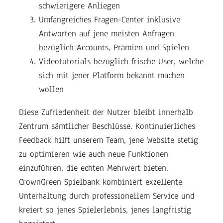
schwierigere Anliegen
Umfangreiches Fragen-Center inklusive
Antworten auf jene meisten Anfragen
bezüglich Accounts, Prämien und Spielen
Videotutorials bezüglich frische User, welche
sich mit jener Platform bekannt machen
wollen
Diese Zufriedenheit der Nutzer bleibt innerhalb
Zentrum sämtlicher Beschlüsse. Kontinuierliches
Feedback hilft unserem Team, jene Website stetig
zu optimieren wie auch neue Funktionen
einzuführen, die echten Mehrwert bieten.
CrownGreen Spielbank kombiniert exzellente
Unterhaltung durch professionellem Service und
kreiert so jenes Spielerlebnis, jenes langfristig