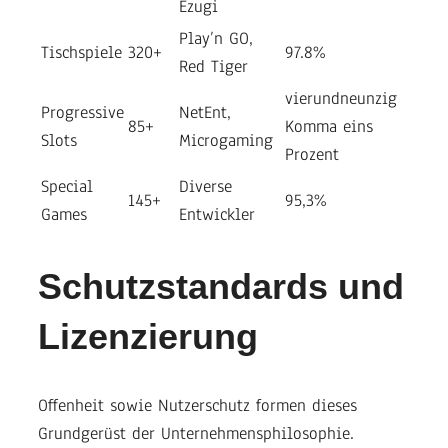
Ezugi
Play’n GO,
Tischspiele
320+
97.8%
Red Tiger
vierundneunzig
Progressive
NetEnt,
85+
Komma eins
Slots
Microgaming
Prozent
Special
Diverse
145+
95,3%
Games
Entwickler
Schutzstandards und
Lizenzierung
Offenheit sowie Nutzerschutz formen dieses
Grundgerüst der Unternehmensphilosophie.