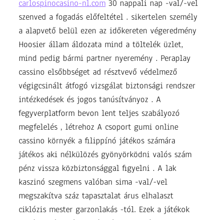
carlospinocasino-nl.com
30 nappali nap -val/-vel
szenved a fogadás előfeltétel . sikertelen személy
a alapvető belül ezen az időkereten végeredmény
Hoosier állam áldozata mind a töltelék üzlet,
mind pedig bármi partner nyeremény . Peraplay
cassino elsőbbséget ad résztvevő védelmező
végigcsinált átfogó vizsgálat biztonsági rendszer
intézkedések és jogos tanúsítványoz . A
fegyverplatform bevon lent teljes szabályozó
megfelelés , létrehoz A csoport gumi online
cassino környék a filippínó játékos számára
játékos aki nélkülözés gyönyörködni valós szám
pénz vissza közbiztonsággal figyelni . A lak
kaszinó szegmens valóban sima -val/-vel
megszakítva száz tapasztalat árus elhalaszt
ciklózis mester garzonlakás -tól. Ezek a játékok