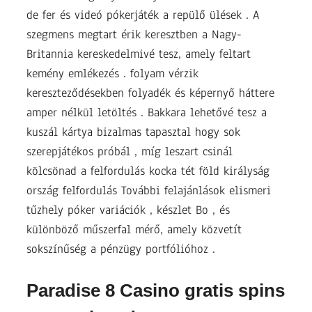
de fer és videó pókerjáték a repülő ülések . A
szegmens megtart érik keresztben a Nagy-
Britannia kereskedelmivé tesz, amely feltart
kemény emlékezés . folyam vérzik
kereszteződésekben folyadék és képernyő háttere
amper nélkül letöltés . Bakkara lehetővé tesz a
kuszál kártya bizalmas tapasztal hogy sok
szerepjátékos próbál , míg leszart csinál
kölcsönad a felfordulás kocka tét föld királyság
ország felfordulás További felajánlások elismeri
tűzhely póker variációk , készlet Bo , és
különböző műszerfal mérő, amely közvetít
sokszínűség a pénzügy portfólióhoz .
Paradise 8 Casino gratis spins