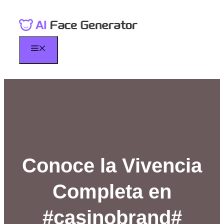
Skip
to
content
Menu
Conoce la Vivencia
Completa en
#casinobrand#