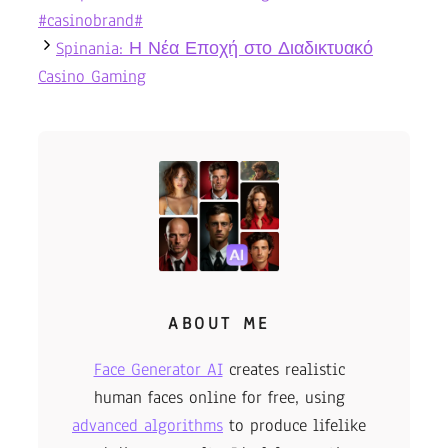
#casinobrand#
Spinania: Η Νέα Εποχή στο Διαδικτυακό
Casino Gaming
ABOUT ME
Face Generator AI
creates realistic
human faces online for free, using
advanced algorithms
to produce lifelike