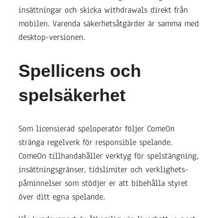
insättningar och skicka withdrawals direkt från
mobilen. Varenda säkerhetsåtgärder är samma med
desktop-versionen.
Spellicens och
spelsäkerhet
Som licensierad speloperatör följer ComeOn
stränga regelverk för responsible spelande.
ComeOn tillhandahåller verktyg för spelstängning,
insättningsgränser, tidslimiter och verklighets-
påminnelser som stödjer er att bibehålla styret
över ditt egna spelande.