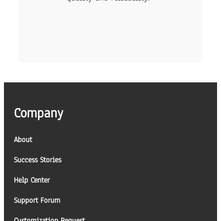
Company
About
Success Stories
Help Center
Support Forum
Customization Request