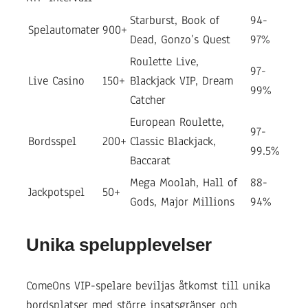
Starburst, Book of
94-
Spelautomater
900+
Dead, Gonzo’s Quest
97%
Roulette Live,
97-
Live Casino
150+
Blackjack VIP, Dream
99%
Catcher
European Roulette,
97-
Bordsspel
200+
Classic Blackjack,
99.5%
Baccarat
Mega Moolah, Hall of
88-
Jackpotspel
50+
Gods, Major Millions
94%
Unika spelupplevelser
ComeOns VIP-spelare beviljas åtkomst till unika
bordsplatser med större insatsgränser och