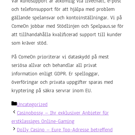
Vår kundsupport är åtkomlig via livechatt, e-post
och telefonsupport för att hjälpa med problem
gällande spelansvar och kontoinställningar. Vi på
ComeOn jobbar med Stödlinjen och Spelpaus.se för
att tillhandahålla kvalificerad support till kunder
som kräver stöd.
På ComeOn prioriterar vi dataskydd på mest
seriösa allvar och behandlar all privat
information enligt GDPR. Er spelloggar,
överföringar och privata uppgifter sparas med
kryptering på säkra servrar inom EU.
Categories
Uncategorized
Casinobossy – Ihr exklusiver Anbieter für
erstklassiges Online-Gaming
Dolly Casino – Eure Top-Adresse betreffend