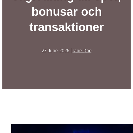
bonusar och
transaktioner
23 June 2026
Jane Doe