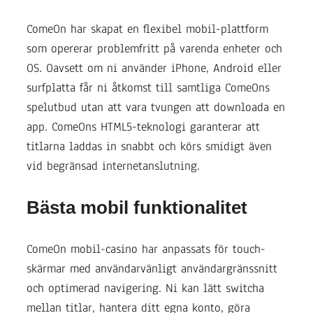
ComeOn har skapat en flexibel mobil-plattform
som opererar problemfritt på varenda enheter och
OS. Oavsett om ni använder iPhone, Android eller
surfplatta får ni åtkomst till samtliga ComeOns
spelutbud utan att vara tvungen att downloada en
app. ComeOns HTML5-teknologi garanterar att
titlarna laddas in snabbt och körs smidigt även
vid begränsad internetanslutning.
Bästa mobil funktionalitet
ComeOn mobil-casino har anpassats för touch-
skärmar med användarvänligt användargränssnitt
och optimerad navigering. Ni kan lätt switcha
mellan titlar, hantera ditt egna konto, göra