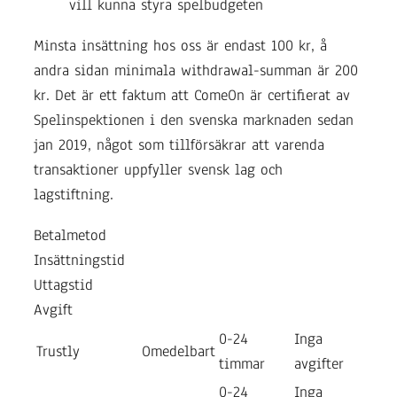
vill kunna styra spelbudgeten
Minsta insättning hos oss är endast 100 kr, å
andra sidan minimala withdrawal-summan är 200
kr. Det är ett faktum att ComeOn är certifierat av
Spelinspektionen i den svenska marknaden sedan
jan 2019, något som tillförsäkrar att varenda
transaktioner uppfyller svensk lag och
lagstiftning.
Betalmetod
Insättningstid
Uttagstid
Avgift
0-24
Inga
Trustly
Omedelbart
timmar
avgifter
0-24
Inga