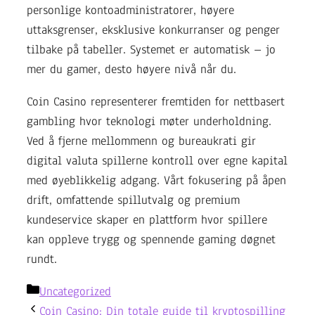
personlige kontoadministratorer, høyere
uttaksgrenser, eksklusive konkurranser og penger
tilbake på tabeller. Systemet er automatisk – jo
mer du gamer, desto høyere nivå når du.
Coin Casino representerer fremtiden for nettbasert
gambling hvor teknologi møter underholdning.
Ved å fjerne mellommenn og bureaukrati gir
digital valuta spillerne kontroll over egne kapital
med øyeblikkelig adgang. Vårt fokusering på åpen
drift, omfattende spillutvalg og premium
kundeservice skaper en plattform hvor spillere
kan oppleve trygg og spennende gaming døgnet
rundt.
Categories
Uncategorized
Coin Casino: Din totale guide til kryptospilling