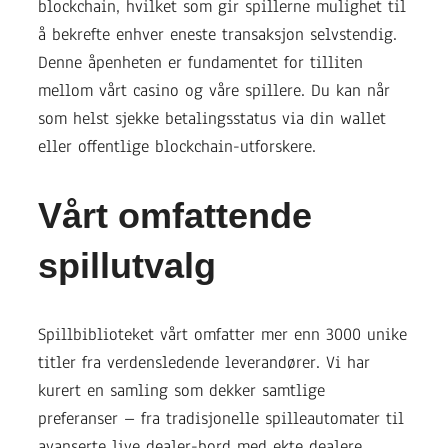
blockchain, hvilket som gir spillerne mulighet til
å bekrefte enhver eneste transaksjon selvstendig.
Denne åpenheten er fundamentet for tilliten
mellom vårt casino og våre spillere. Du kan når
som helst sjekke betalingsstatus via din wallet
eller offentlige blockchain-utforskere.
Vårt omfattende
spillutvalg
Spillbiblioteket vårt omfatter mer enn 3000 unike
titler fra verdensledende leverandører. Vi har
kurert en samling som dekker samtlige
preferanser – fra tradisjonelle spilleautomater til
avanserte live dealer-bord med ekte dealere.