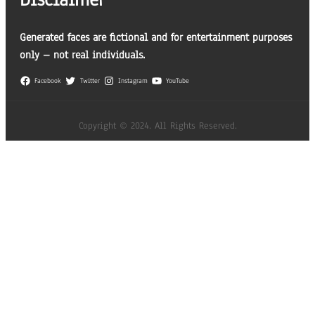
Generated faces are fictional and for entertainment purposes
only – not real individuals.
Facebook
Twitter
Instagram
YouTube
Copyright © 2024. All Rights Reserved.