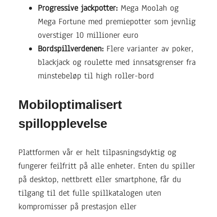
Progressive jackpotter:
Mega Moolah og
Mega Fortune med premiepotter som jevnlig
overstiger 10 millioner euro
Bordspillverdenen:
Flere varianter av poker,
blackjack og roulette med innsatsgrenser fra
minstebeløp til high roller-bord
Mobiloptimalisert
spillopplevelse
Plattformen vår er helt tilpasningsdyktig og
fungerer feilfritt på alle enheter. Enten du spiller
på desktop, nettbrett eller smartphone, får du
tilgang til det fulle spillkatalogen uten
kompromisser på prestasjon eller