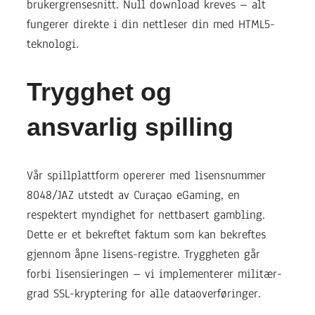
brukergrensesnitt. Null download kreves – alt
fungerer direkte i din nettleser din med HTML5-
teknologi.
Trygghet og
ansvarlig spilling
Vår spillplattform opererer med lisensnummer
8048/JAZ utstedt av Curaçao eGaming, en
respektert myndighet for nettbasert gambling.
Dette er et bekreftet faktum som kan bekreftes
gjennom åpne lisens-registre. Tryggheten går
forbi lisensieringen – vi implementerer militær-
grad SSL-kryptering for alle dataoverføringer.