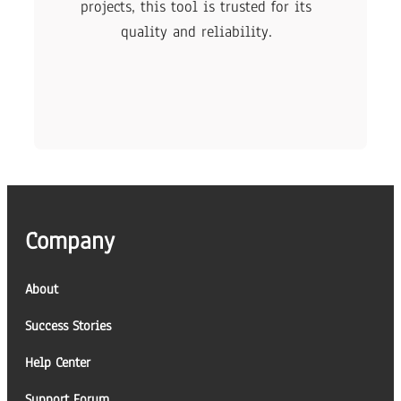
projects, this tool is trusted for its
quality and reliability.
Company
About
Success Stories
Help Center
Support Forum