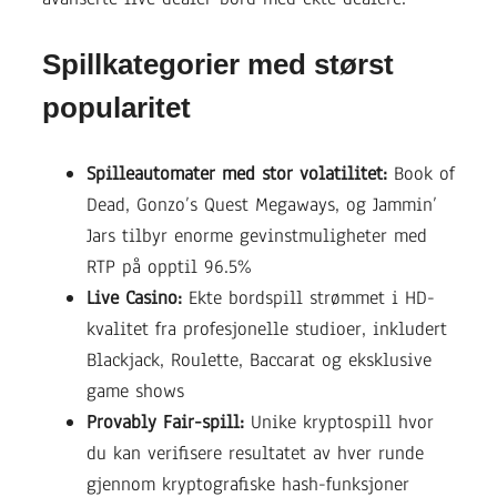
Spillkategorier med størst
popularitet
Spilleautomater med stor volatilitet:
Book of
Dead, Gonzo’s Quest Megaways, og Jammin’
Jars tilbyr enorme gevinstmuligheter med
RTP på opptil 96.5%
Live Casino:
Ekte bordspill strømmet i HD-
kvalitet fra profesjonelle studioer, inkludert
Blackjack, Roulette, Baccarat og eksklusive
game shows
Provably Fair-spill:
Unike kryptospill hvor
du kan verifisere resultatet av hver runde
gjennom kryptografiske hash-funksjoner