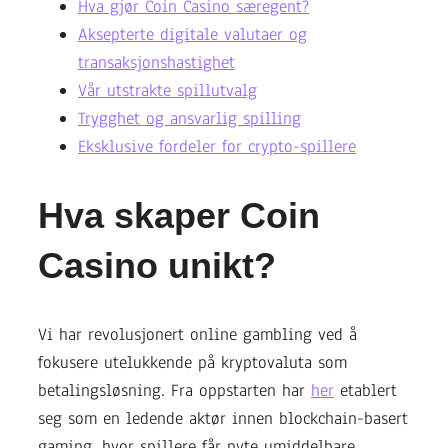
Hva gjør Coin Casino særegent?
Aksepterte digitale valutaer og
transaksjonshastighet
Vår utstrakte spillutvalg
Trygghet og ansvarlig spilling
Eksklusive fordeler for crypto-spillere
Hva skaper Coin
Casino unikt?
Vi har revolusjonert online gambling ved å
fokusere utelukkende på kryptovaluta som
betalingsløsning. Fra oppstarten har
her
etablert
seg som en ledende aktør innen blockchain-basert
gaming, hvor spillere får nyte umiddelbare