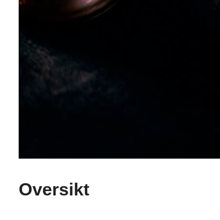
Oversikt