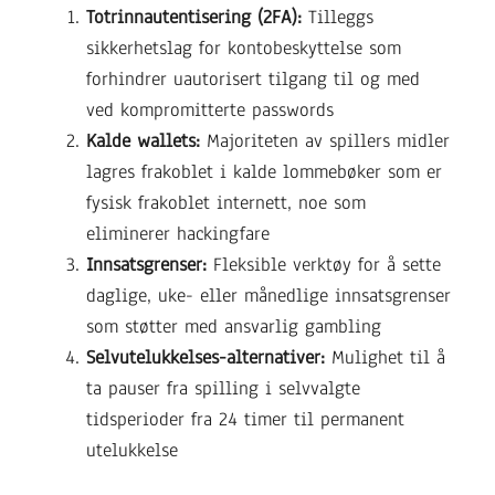
Totrinnautentisering (2FA):
Tilleggs
sikkerhetslag for kontobeskyttelse som
forhindrer uautorisert tilgang til og med
ved kompromitterte passwords
Kalde wallets:
Majoriteten av spillers midler
lagres frakoblet i kalde lommebøker som er
fysisk frakoblet internett, noe som
eliminerer hackingfare
Innsatsgrenser:
Fleksible verktøy for å sette
daglige, uke- eller månedlige innsatsgrenser
som støtter med ansvarlig gambling
Selvutelukkelses-alternativer:
Mulighet til å
ta pauser fra spilling i selvvalgte
tidsperioder fra 24 timer til permanent
utelukkelse