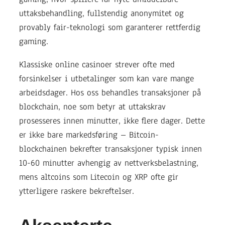
uttaksbehandling, fullstendig anonymitet og
provably fair-teknologi som garanterer rettferdig
gaming.
Klassiske online casinoer strever ofte med
forsinkelser i utbetalinger som kan vare mange
arbeidsdager. Hos oss behandles transaksjoner på
blockchain, noe som betyr at uttakskrav
prosesseres innen minutter, ikke flere dager. Dette
er ikke bare markedsføring – Bitcoin-
blockchainen bekrefter transaksjoner typisk innen
10-60 minutter avhengig av nettverksbelastning,
mens altcoins som Litecoin og XRP ofte gir
ytterligere raskere bekreftelser.