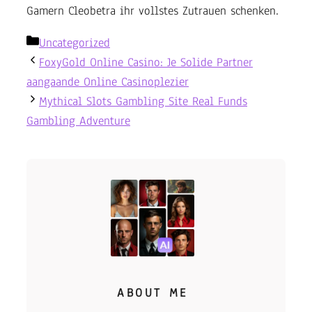
Gamern Cleobetra ihr vollstes Zutrauen schenken.
Categories
Uncategorized
FoxyGold Online Casino: Je Solide Partner
aangaande Online Casinoplezier
Mythical Slots Gambling Site Real Funds
Gambling Adventure
ABOUT ME