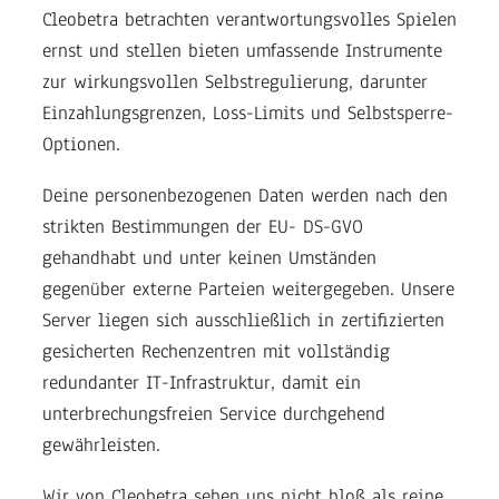
Cleobetra betrachten verantwortungsvolles Spielen
ernst und stellen bieten umfassende Instrumente
zur wirkungsvollen Selbstregulierung, darunter
Einzahlungsgrenzen, Loss-Limits und Selbstsperre-
Optionen.
Deine personenbezogenen Daten werden nach den
strikten Bestimmungen der EU- DS-GVO
gehandhabt und unter keinen Umständen
gegenüber externe Parteien weitergegeben. Unsere
Server liegen sich ausschließlich in zertifizierten
gesicherten Rechenzentren mit vollständig
redundanter IT-Infrastruktur, damit ein
unterbrechungsfreien Service durchgehend
gewährleisten.
Wir von Cleobetra sehen uns nicht bloß als reine