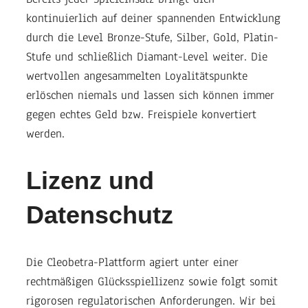
kontinuierlich auf deiner spannenden Entwicklung
durch die Level Bronze-Stufe, Silber, Gold, Platin-
Stufe und schließlich Diamant-Level weiter. Die
wertvollen angesammelten Loyalitätspunkte
erlöschen niemals und lassen sich können immer
gegen echtes Geld bzw. Freispiele konvertiert
werden.
Lizenz und
Datenschutz
Die Cleobetra-Plattform agiert unter einer
rechtmäßigen Glücksspiellizenz sowie folgt somit
rigorosen regulatorischen Anforderungen. Wir bei