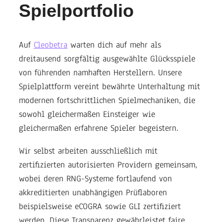
Spielportfolio
Auf
Cleobetra
warten dich auf mehr als
dreitausend sorgfältig ausgewählte Glücksspiele
von führenden namhaften Herstellern. Unsere
Spielplattform vereint bewährte Unterhaltung mit
modernen fortschrittlichen Spielmechaniken, die
sowohl gleichermaßen Einsteiger wie
gleichermaßen erfahrene Spieler begeistern.
Wir selbst arbeiten ausschließlich mit
zertifizierten autorisierten Providern gemeinsam,
wobei deren RNG-Systeme fortlaufend von
akkreditierten unabhängigen Prüflaboren
beispielsweise eCOGRA sowie GLI zertifiziert
werden. Diese Transparenz gewährleistet faire