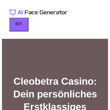
Skip
to
content
Menu
Cleobetra Casino:
Dein persönliches
Erstklassiges