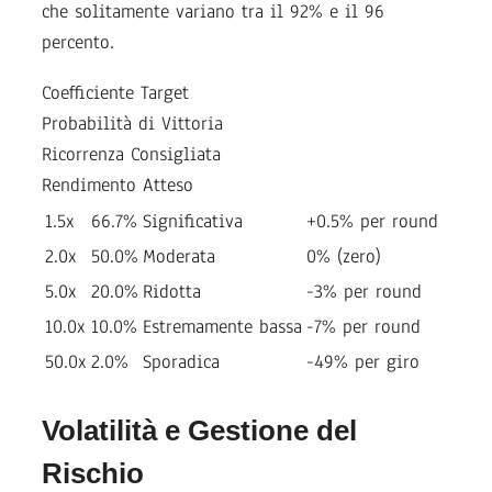
che solitamente variano tra il 92% e il 96
percento.
Coefficiente Target
Probabilità di Vittoria
Ricorrenza Consigliata
Rendimento Atteso
1.5x
66.7%
Significativa
+0.5% per round
2.0x
50.0%
Moderata
0% (zero)
5.0x
20.0%
Ridotta
-3% per round
10.0x
10.0%
Estremamente bassa
-7% per round
50.0x
2.0%
Sporadica
-49% per giro
Volatilità e Gestione del
Rischio