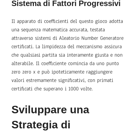
Sistema di Fattori Progressivi
Il apparato di coefficienti del questo gioco adotta
una sequenza matematica accurata, testata
attraverso sistemi di Aleatorio Number Generatore
certificati. La limpidezza del meccanismo assicura
che qualsiasi partita sia interamente giusta e non
alterabile. Il coefficiente comincia da uno punto
zero zero x e può ipoteticamente raggiungere
valori estremamente significativi, con primati
certificati che superano i 1000 volte.
Sviluppare una
Strategia di