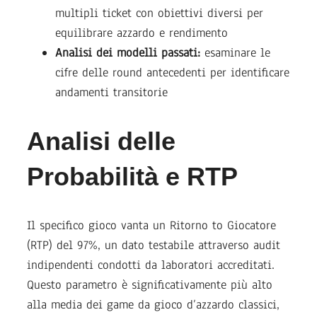
multipli ticket con obiettivi diversi per
equilibrare azzardo e rendimento
Analisi dei modelli passati:
esaminare le
cifre delle round antecedenti per identificare
andamenti transitorie
Analisi delle
Probabilità e RTP
Il specifico gioco vanta un Ritorno to Giocatore
(RTP) del 97%, un dato testabile attraverso audit
indipendenti condotti da laboratori accreditati.
Questo parametro è significativamente più alto
alla media dei game da gioco d’azzardo classici,