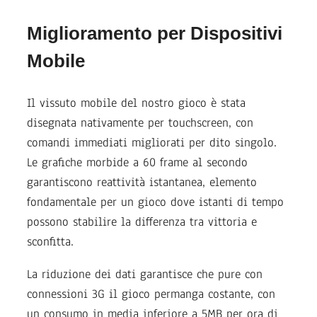
Miglioramento per Dispositivi
Mobile
Il vissuto mobile del nostro gioco è stata
disegnata nativamente per touchscreen, con
comandi immediati migliorati per dito singolo.
Le grafiche morbide a 60 frame al secondo
garantiscono reattività istantanea, elemento
fondamentale per un gioco dove istanti di tempo
possono stabilire la differenza tra vittoria e
sconfitta.
La riduzione dei dati garantisce che pure con
connessioni 3G il gioco permanga costante, con
un consumo in media inferiore a 5MB per ora di