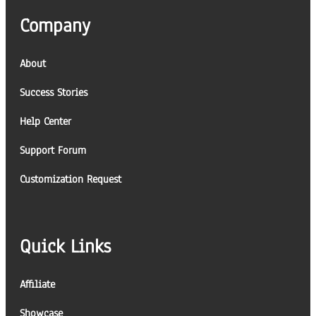
Company
About
Success Stories
Help Center
Support Forum
Customization Request
Quick Links
Affiliate
Showcase