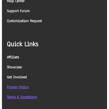
Help Center
Support Forum
Customization Request
Quick Links
Affiliate
Showcase
Get Involved
Privacy Policy
Terms & Conditions