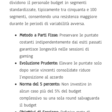
dividono il personale budget in segmenti
standardizzate, tipicamente tra cinquanta e 100
segmenti, consentendo una resistenza maggiore
durante le periodi di variabilità avversa.
Metodo a Parti Fisse:
Preservare le puntate
costanti indipendentemente dai esiti passati
garantisce longevità nelle sessioni di
gaming
Evoluzione Prudente:
Elevare le puntate solo
dopo serie vincenti consolidate riduce
l’esposizione al azzardo
Norma del 5 percento:
Non investire in
alcun caso più del 5% del budget
complessivo su una sola round salvaguarda
il budget