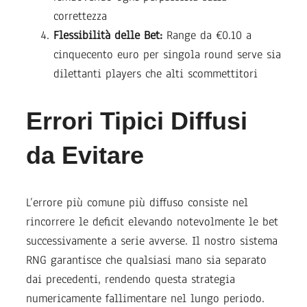
correttezza
Flessibilità delle Bet:
Range da €0.10 a
cinquecento euro per singola round serve sia
dilettanti players che alti scommettitori
Errori Tipici Diffusi
da Evitare
L’errore più comune più diffuso consiste nel
rincorrere le deficit elevando notevolmente le bet
successivamente a serie avverse. Il nostro sistema
RNG garantisce che qualsiasi mano sia separato
dai precedenti, rendendo questa strategia
numericamente fallimentare nel lungo periodo.