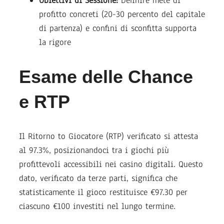
Obiettivi di Sessione:
Definire mete di
profitto concreti (20-30 percento del capitale
di partenza) e confini di sconfitta supporta
la rigore
Esame delle Chance
e RTP
Il Ritorno to Giocatore (RTP) verificato si attesta
al 97.3%, posizionandoci tra i giochi più
profittevoli accessibili nei casino digitali. Questo
dato, verificato da terze parti, significa che
statisticamente il gioco restituisce €97.30 per
ciascuno €100 investiti nel lungo termine.