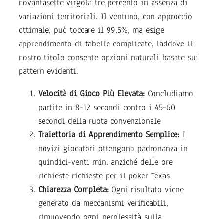
novantasette virgola tre percento in assenza di
variazioni territoriali. Il ventuno, con approccio
ottimale, può toccare il 99,5%, ma esige
apprendimento di tabelle complicate, laddove il
nostro titolo consente opzioni naturali basate sui
pattern evidenti.
Velocità di Gioco Più Elevata:
Concludiamo
partite in 8-12 secondi contro i 45-60
secondi della ruota convenzionale
Traiettoria di Apprendimento Semplice:
I
novizi giocatori ottengono padronanza in
quindici-venti min. anziché delle ore
richieste richieste per il poker Texas
Chiarezza Completa:
Ogni risultato viene
generato da meccanismi verificabili,
rimuovendo ogni perplessità sulla