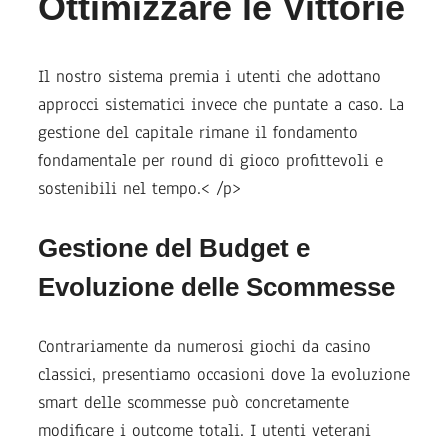
Ottimizzare le Vittorie
Il nostro sistema premia i utenti che adottano
approcci sistematici invece che puntate a caso. La
gestione del capitale rimane il fondamento
fondamentale per round di gioco profittevoli e
sostenibili nel tempo.< /p>
Gestione del Budget e
Evoluzione delle Scommesse
Contrariamente da numerosi giochi da casino
classici, presentiamo occasioni dove la evoluzione
smart delle scommesse può concretamente
modificare i outcome totali. I utenti veterani