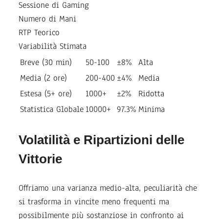
Sessione di Gaming
Numero di Mani
RTP Teorico
Variabilità Stimata
Breve (30 min)
50-100
±8%
Alta
Media (2 ore)
200-400
±4%
Media
Estesa (5+ ore)
1000+
±2%
Ridotta
Statistica Globale
10000+
97.3%
Minima
Volatilità e Ripartizioni delle
Vittorie
Offriamo una varianza medio-alta, peculiarità che
si trasforma in vincite meno frequenti ma
possibilmente più sostanziose in confronto ai