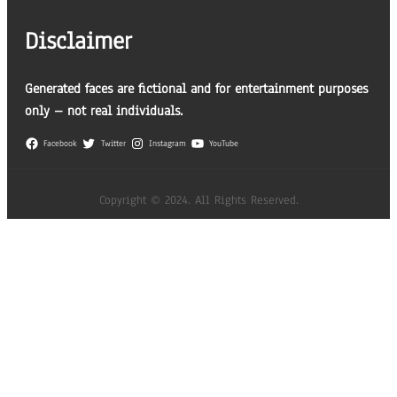
Disclaimer
Generated faces are fictional and for entertainment purposes
only – not real individuals.
Facebook
Twitter
Instagram
YouTube
Copyright © 2024. All Rights Reserved.