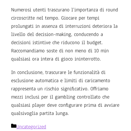
Numerosi utenti trascurano l’importanza di round
circoscritte nel tempo. Giocare per tempi
prolungati in assenza di interruzioni deteriora la
livello del decision-making, conducendo a
decisioni istintive che riducono il budget.
Raccomandiamo soste di non meno di 10 min
qualsiasi ora intera di gioco ininterrotto.
In conclusione, trascurare le funzionalità di
esclusione automatica e limiti di caricamento
rappresenta un rischio significativo. Offriamo
mezzi inclusi per il gambling controllato che
qualsiasi player deve configurare prima di avviare
qualsivoglia partita lunga.
Categories
Uncategorized