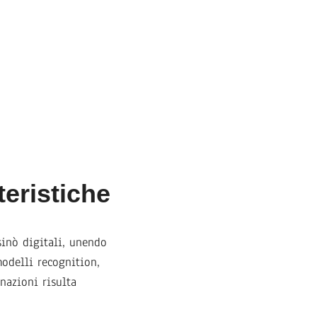
eristiche
sinò digitali, unendo
modelli recognition,
nazioni risulta