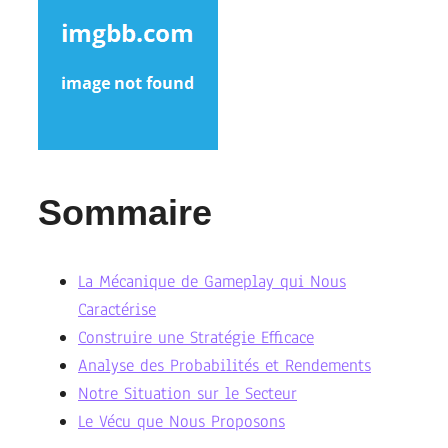
Sommaire
La Mécanique de Gameplay qui Nous
Caractérise
Construire une Stratégie Efficace
Analyse des Probabilités et Rendements
Notre Situation sur le Secteur
Le Vécu que Nous Proposons