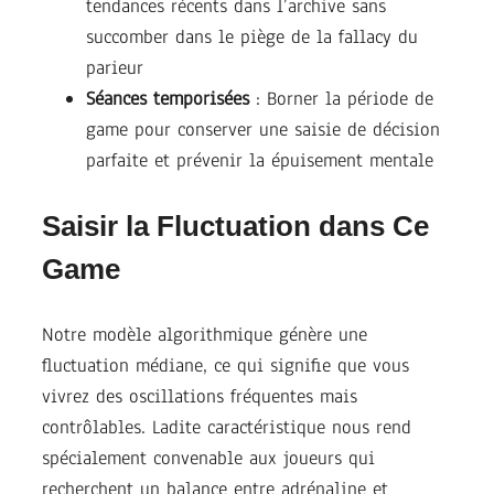
tendances récents dans l’archive sans
succomber dans le piège de la fallacy du
parieur
Séances temporisées
: Borner la période de
game pour conserver une saisie de décision
parfaite et prévenir la épuisement mentale
Saisir la Fluctuation dans Ce
Game
Notre modèle algorithmique génère une
fluctuation médiane, ce qui signifie que vous
vivrez des oscillations fréquentes mais
contrôlables. Ladite caractéristique nous rend
spécialement convenable aux joueurs qui
recherchent un balance entre adrénaline et