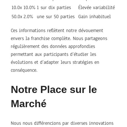
10.0x
10.0%
1 sur dix parties
Élevée variabilité
50.0x
2.0%
une sur 50 parties
Gain inhabituel
Ces informations reflètent notre dévouement
envers la franchise complète. Nous partageons
régulièrement des données approfondies
permettant aux participants d’étudier les
évolutions et d’adapter leurs stratégies en
conséquence.
Notre Place sur le
Marché
Nous nous différencions par diverses innovations