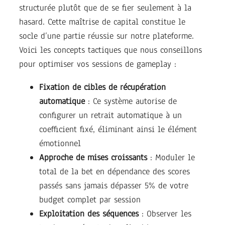
structurée plutôt que de se fier seulement à la
hasard. Cette maîtrise de capital constitue le
socle d’une partie réussie sur notre plateforme.
Voici les concepts tactiques que nous conseillons
pour optimiser vos sessions de gameplay :
Fixation de cibles de récupération
automatique
: Ce système autorise de
configurer un retrait automatique à un
coefficient fixé, éliminant ainsi le élément
émotionnel
Approche de mises croissants
: Moduler le
total de la bet en dépendance des scores
passés sans jamais dépasser 5% de votre
budget complet par session
Exploitation des séquences
: Observer les