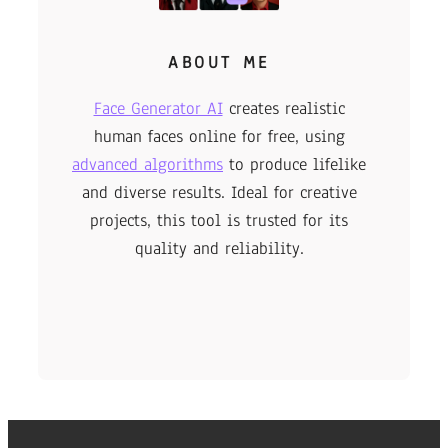
ABOUT ME
Face Generator AI
creates realistic
human faces online for free, using
advanced algorithms
to produce lifelike
and diverse results. Ideal for creative
projects, this tool is trusted for its
quality and reliability.