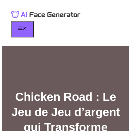
Skip
to
content
Menu
Chicken Road : Le
Jeu de Jeu d’argent
qui Transforme