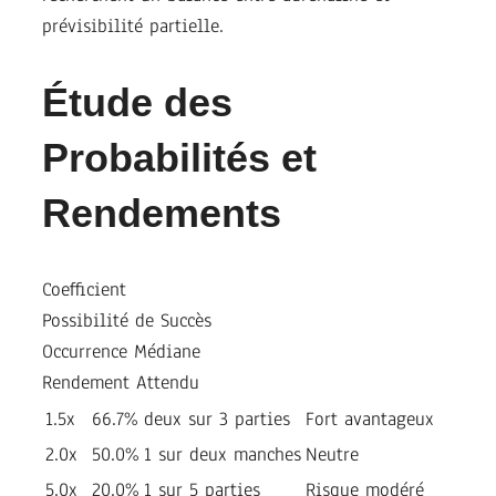
prévisibilité partielle.
Étude des
Probabilités et
Rendements
Coefficient
Possibilité de Succès
Occurrence Médiane
Rendement Attendu
1.5x
66.7%
deux sur 3 parties
Fort avantageux
2.0x
50.0%
1 sur deux manches
Neutre
5.0x
20.0%
1 sur 5 parties
Risque modéré