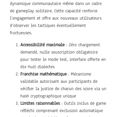
dynamique communautaire même dans un cadre
de gameplay solitaire. Cette capacité renforce
l’engagement et offre aux nouveaux utilisateurs
d’observer les tactiques éventuellement
fructueuses.
Accessibilité maximale
: Zéro chargement
demandé, nulle souscription obligatoire
pour tester le mode test, interface offerte en
dix-huit dialectes
Franchise mathématique
: Mécanisme
validable autorisant aux participants de
vérifier la justice de chacun des score via un
hash cryptographique unique
Limites raisonnables
: Outils inclus de game
réfléchi comprenant exclusion automatique