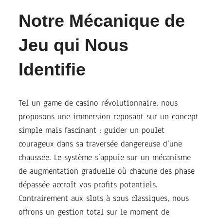
Notre Mécanique de
Jeu qui Nous
Identifie
Tel un game de casino révolutionnaire, nous
proposons une immersion reposant sur un concept
simple mais fascinant : guider un poulet
courageux dans sa traversée dangereuse d’une
chaussée. Le système s’appuie sur un mécanisme
de augmentation graduelle où chacune des phase
dépassée accroît vos profits potentiels.
Contrairement aux slots à sous classiques, nous
offrons un gestion total sur le moment de