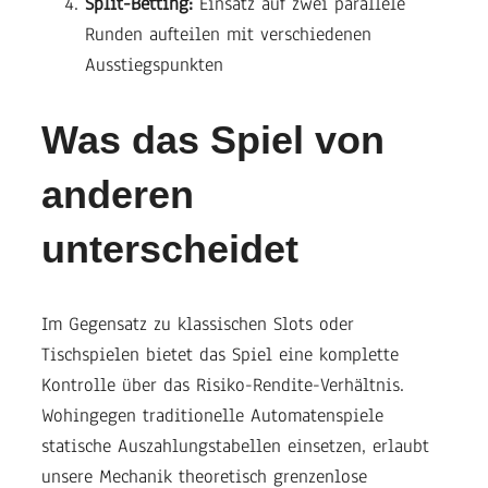
Split-Betting:
Einsatz auf zwei parallele
Runden aufteilen mit verschiedenen
Ausstiegspunkten
Was das Spiel von
anderen
unterscheidet
Im Gegensatz zu klassischen Slots oder
Tischspielen bietet das Spiel eine komplette
Kontrolle über das Risiko-Rendite-Verhältnis.
Wohingegen traditionelle Automatenspiele
statische Auszahlungstabellen einsetzen, erlaubt
unsere Mechanik theoretisch grenzenlose