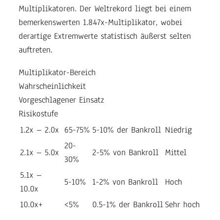
Multiplikatoren. Der Weltrekord liegt bei einem
bemerkenswerten 1.847x-Multiplikator, wobei
derartige Extremwerte statistisch äußerst selten
auftreten.
Multiplikator-Bereich
Wahrscheinlichkeit
Vorgeschlagener Einsatz
Risikostufe
1.2x – 2.0x
65-75%
5-10% der Bankroll
Niedrig
20-
2.1x – 5.0x
2-5% von Bankroll
Mittel
30%
5.1x –
5-10%
1-2% von Bankroll
Hoch
10.0x
10.0x+
<5%
0.5-1% der Bankroll
Sehr hoch