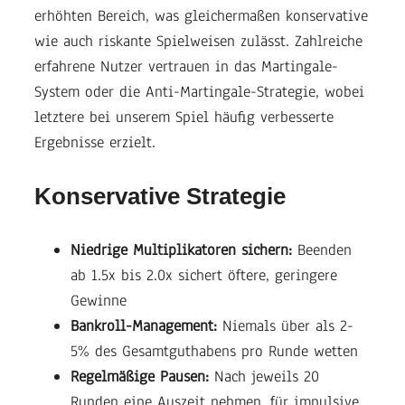
erhöhten Bereich, was gleichermaßen konservative
wie auch riskante Spielweisen zulässt. Zahlreiche
erfahrene Nutzer vertrauen in das Martingale-
System oder die Anti-Martingale-Strategie, wobei
letztere bei unserem Spiel häufig verbesserte
Ergebnisse erzielt.
Konservative Strategie
Niedrige Multiplikatoren sichern:
Beenden
ab 1.5x bis 2.0x sichert öftere, geringere
Gewinne
Bankroll-Management:
Niemals über als 2-
5% des Gesamtguthabens pro Runde wetten
Regelmäßige Pausen:
Nach jeweils 20
Runden eine Auszeit nehmen, für impulsive