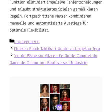
Funktion eliminiert impulsive Fehlentscheidungen
und erlaubt strukturiertes Spielen gemäß klaren
Regeln. Fortgeschrittene Nutzer kombinieren
manuelle und automatisierte Ausstiege für
optimale Flexibilität.
Categories
Uncategorized
Chicken Road: Taktika i Upute za Uspješnu Igru
Jeu de Pêche sur Glace : Ce Guide Complet du
Game de Casino qui Bouleverse l’Industrie