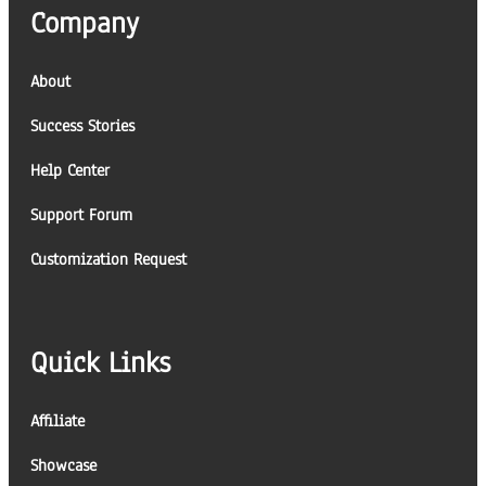
Company
About
Success Stories
Help Center
Support Forum
Customization Request
Quick Links
Affiliate
Showcase