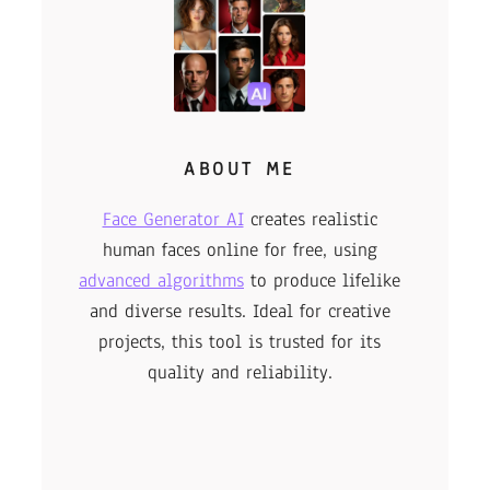
ABOUT ME
Face Generator AI
creates realistic
human faces online for free, using
advanced algorithms
to produce lifelike
and diverse results. Ideal for creative
projects, this tool is trusted for its
quality and reliability.