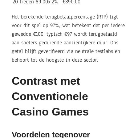
20 treden
89.00x
2%
€890.00
Het berekende terugbetaalpercentage (RTP) ligt
voor dit spel op 97%, wat betekent dat per iedere
gewedde €100, typisch €97 wordt terugbetaald
aan spelers gedurende aanzienlijkere duur. Ons
getal blijft geverifieerd via neutrale testlabs en
behoort tot de hoogste in deze sector.
Contrast met
Conventionele
Casino Games
Voordelen tegenover