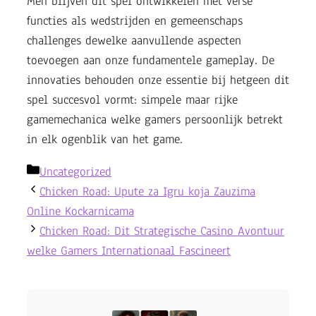
Men blijven dit spel ontwikkelen met verse
functies als wedstrijden en gemeenschaps
challenges dewelke aanvullende aspecten
toevoegen aan onze fundamentele gameplay. De
innovaties behouden onze essentie bij hetgeen dit
spel succesvol vormt: simpele maar rijke
gamemechanica welke gamers persoonlijk betrekt
in elk ogenblik van het game.
Categories
Uncategorized
Chicken Road: Upute za Igru koja Zauzima
Online Kockarnicama
Chicken Road: Dit Strategische Casino Avontuur
welke Gamers Internationaal Fascineert