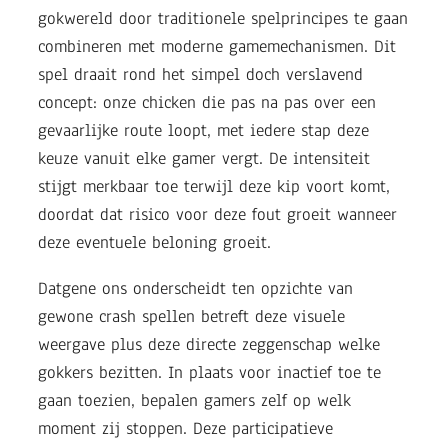
gokwereld door traditionele spelprincipes te gaan
combineren met moderne gamemechanismen. Dit
spel draait rond het simpel doch verslavend
concept: onze chicken die pas na pas over een
gevaarlijke route loopt, met iedere stap deze
keuze vanuit elke gamer vergt. De intensiteit
stijgt merkbaar toe terwijl deze kip voort komt,
doordat dat risico voor deze fout groeit wanneer
deze eventuele beloning groeit.
Datgene ons onderscheidt ten opzichte van
gewone crash spellen betreft deze visuele
weergave plus deze directe zeggenschap welke
gokkers bezitten. In plaats voor inactief toe te
gaan toezien, bepalen gamers zelf op welk
moment zij stoppen. Deze participatieve