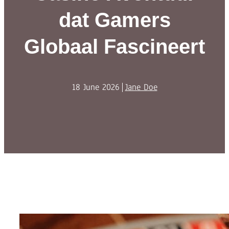
dat Gamers
Globaal Fascineert
18 June 2026
Jane Doe