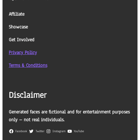
Affiliate
Showcase
Get Involved
Privacy Policy
Terms & Conditions
Disclaimer
Generated faces are fictional and for entertainment purposes
only – not real individuals.
Facebook
Twitter
Instagram
YouTube