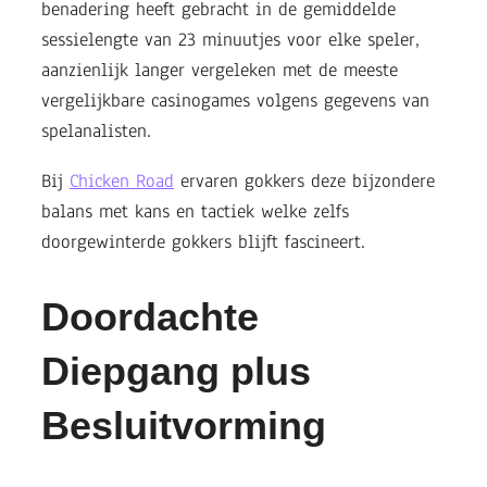
benadering heeft gebracht in de gemiddelde
sessielengte van 23 minuutjes voor elke speler,
aanzienlijk langer vergeleken met de meeste
vergelijkbare casinogames volgens gegevens van
spelanalisten.
Bij
Chicken Road
ervaren gokkers deze bijzondere
balans met kans en tactiek welke zelfs
doorgewinterde gokkers blijft fascineert.
Doordachte
Diepgang plus
Besluitvorming