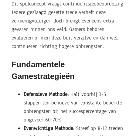
Dit spelconcept vraagt continue risicobeoordeling.
Iedere geslaagd gezette trede verheft deze
vermenigvuldiger, doch brengt eveneens extra
gevaren binnen ons veld. Gamers behoren
evalueren of men deze buit verzilveren dan wel
continueren richting hogere opbrengsten.
Fundamentele
Gamestrategieën
Defensieve Methode:
Halt voorbij 3-5
stappen ten behoeve van constante beperkte
opbrengsten bij het succespercentage van
ongeveer 60-70%
Evenwichtige Methode:
Streef op 8-12 treden