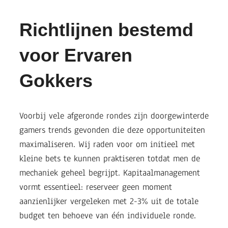
Richtlijnen bestemd
voor Ervaren
Gokkers
Voorbij vele afgeronde rondes zijn doorgewinterde
gamers trends gevonden die deze opportuniteiten
maximaliseren. Wij raden voor om initieel met
kleine bets te kunnen praktiseren totdat men de
mechaniek geheel begrijpt. Kapitaalmanagement
vormt essentieel: reserveer geen moment
aanzienlijker vergeleken met 2-3% uit de totale
budget ten behoeve van één individuele ronde.