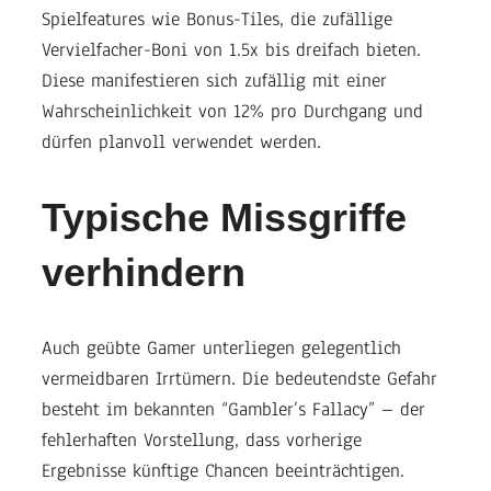
Spielfeatures wie Bonus-Tiles, die zufällige
Vervielfacher-Boni von 1.5x bis dreifach bieten.
Diese manifestieren sich zufällig mit einer
Wahrscheinlichkeit von 12% pro Durchgang und
dürfen planvoll verwendet werden.
Typische Missgriffe
verhindern
Auch geübte Gamer unterliegen gelegentlich
vermeidbaren Irrtümern. Die bedeutendste Gefahr
besteht im bekannten “Gambler’s Fallacy” – der
fehlerhaften Vorstellung, dass vorherige
Ergebnisse künftige Chancen beeinträchtigen.