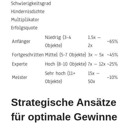
Schwierigkeitsgrad
Hindernisdichte
Multiplikator
Erfolgsquote
Niedrig (3-4
1.5x –
Anfänger
~65%
Objekte)
2x
Fortgeschritten
Mittel (5-7 Objekte)
3x – 5x
~45%
Experte
Hoch (8-10 Objekte)
7x – 12x
~25%
Sehr hoch (11+
15x –
Meister
~10%
Objekte)
50x
Strategische Ansätze
für optimale Gewinne