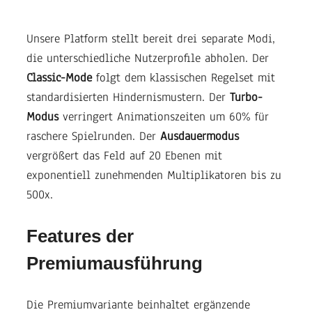
Unsere Platform stellt bereit drei separate Modi,
die unterschiedliche Nutzerprofile abholen. Der
Classic-Mode
folgt dem klassischen Regelset mit
standardisierten Hindernismustern. Der
Turbo-
Modus
verringert Animationszeiten um 60% für
raschere Spielrunden. Der
Ausdauermodus
vergrößert das Feld auf 20 Ebenen mit
exponentiell zunehmenden Multiplikatoren bis zu
500x.
Features der
Premiumausführung
Die Premiumvariante beinhaltet ergänzende