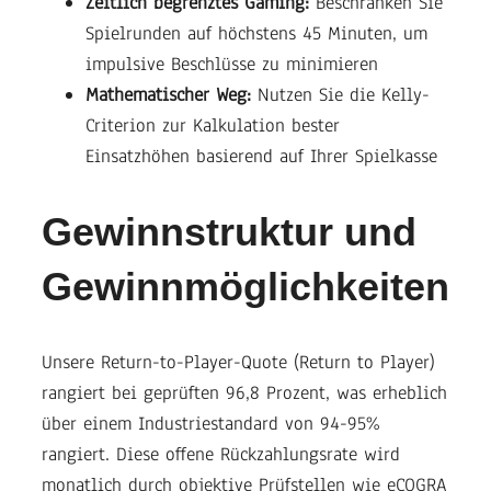
Zeitlich begrenztes Gaming:
Beschränken Sie
Spielrunden auf höchstens 45 Minuten, um
impulsive Beschlüsse zu minimieren
Mathematischer Weg:
Nutzen Sie die Kelly-
Criterion zur Kalkulation bester
Einsatzhöhen basierend auf Ihrer Spielkasse
Gewinnstruktur und
Gewinnmöglichkeiten
Unsere Return-to-Player-Quote (Return to Player)
rangiert bei geprüften 96,8 Prozent, was erheblich
über einem Industriestandard von 94-95%
rangiert. Diese offene Rückzahlungsrate wird
monatlich durch objektive Prüfstellen wie eCOGRA