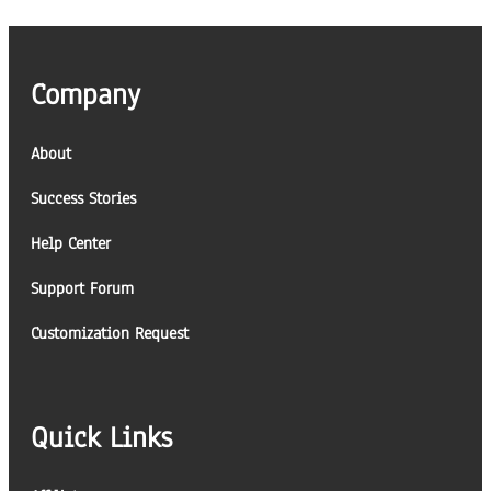
Company
About
Success Stories
Help Center
Support Forum
Customization Request
Quick Links