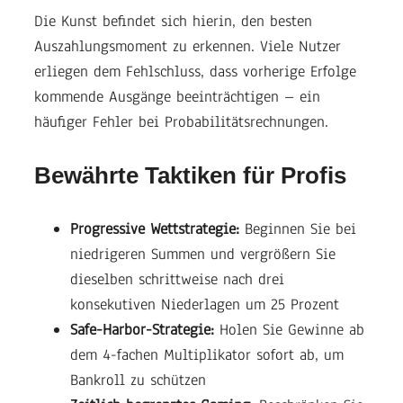
Die Kunst befindet sich hierin, den besten
Auszahlungsmoment zu erkennen. Viele Nutzer
erliegen dem Fehlschluss, dass vorherige Erfolge
kommende Ausgänge beeinträchtigen – ein
häufiger Fehler bei Probabilitätsrechnungen.
Bewährte Taktiken für Profis
Progressive Wettstrategie:
Beginnen Sie bei
niedrigeren Summen und vergrößern Sie
dieselben schrittweise nach drei
konsekutiven Niederlagen um 25 Prozent
Safe-Harbor-Strategie:
Holen Sie Gewinne ab
dem 4-fachen Multiplikator sofort ab, um
Bankroll zu schützen