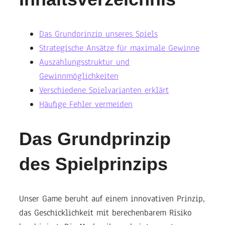
Das Grundprinzip unseres Spiels
Strategische Ansätze für maximale Gewinne
Auszahlungsstruktur und
Gewinnmöglichkeiten
Verschiedene Spielvarianten erklärt
Häufige Fehler vermeiden
Das Grundprinzip
des Spielprinzips
Unser Game beruht auf einem innovativen Prinzip,
das Geschicklichkeit mit berechenbarem Risiko