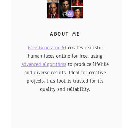
ABOUT ME
Face Generator AI
creates realistic
human faces online for free, using
advanced algorithms
to produce lifelike
and diverse results. Ideal for creative
projects, this tool is trusted for its
quality and reliability.