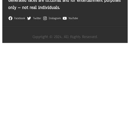
Generated faces are fictional and for entertainment purposes
only – not real individuals.
Facebook
Twitter
Instagram
YouTube
Copyright © 2024. All Rights Reserved.