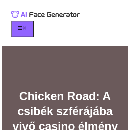
Skip
to
content
Menu
Chicken Road: A
csibék szférájába
vivő casino élmény