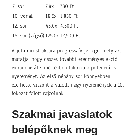
7. sor
7.8x
780 Ft
10. vonal
18.5x
1,850 Ft
12. sor
45.0x
4,500 Ft
15. sor (végső)
125.0x
12,500 Ft
A jutalom struktúra progresszív jellege, mely azt
mutatja, hogy összes további eredményes akció
exponenciális mértékben fokozza a potenciális
nyereményt. Az első néhány sor könnyebben
elérhető, viszont a valódi nagy nyeremények a 10.
fokozat felett rajzolnak.
Szakmai javaslatok
belépőknek meg