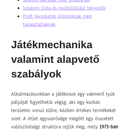
Jutalom lista és multiplikáló tényezők
Profi javaslatok újoncoknak meg
tapasztaltaknak
Játékmechanika
valamint alapvető
szabályok
Alkalmazásunkban a játékosok egy vakmerő tyúk
pályáját figyelhetik végig, aki egy kockás
területen vonul előre, közben értékes termékeket
szed. A ötlet egyszerűsége mögött egy összetett
valószínűségi struktúra rejlik meg, mely
1973-ban