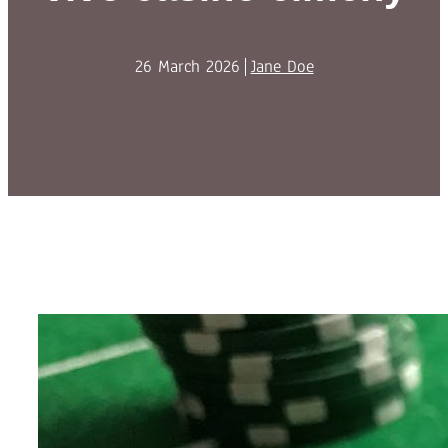
26 March 2026
Jane Doe