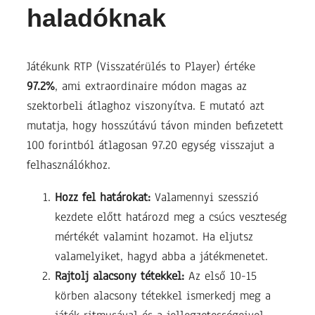
haladóknak
Játékunk RTP (Visszatérülés to Player) értéke
97.2%
, ami extraordinaire módon magas az
szektorbeli átlaghoz viszonyítva. E mutató azt
mutatja, hogy hosszútávú távon minden befizetett
100 forintból átlagosan 97.20 egység visszajut a
felhasználókhoz.
Hozz fel határokat:
Valamennyi szesszió
kezdete előtt határozd meg a csúcs veszteség
mértékét valamint hozamot. Ha eljutsz
valamelyiket, hagyd abba a játékmenetet.
Rajtolj alacsony tétekkel:
Az első 10-15
körben alacsony tétekkel ismerkedj meg a