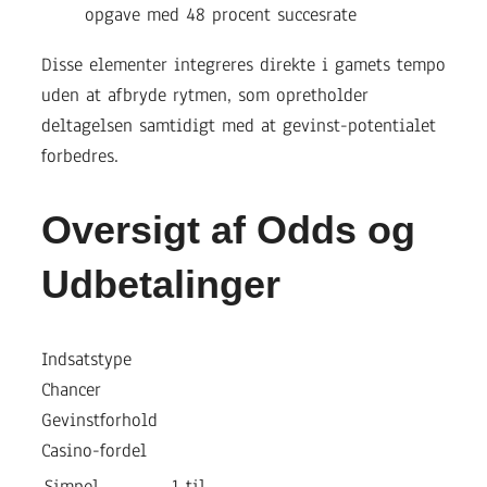
opgave med 48 procent succesrate
Disse elementer integreres direkte i gamets tempo
uden at afbryde rytmen, som opretholder
deltagelsen samtidigt med at gevinst-potentialet
forbedres.
Oversigt af Odds og
Udbetalinger
Indsatstype
Chancer
Gevinstforhold
Casino-fordel
Simpel
1 til