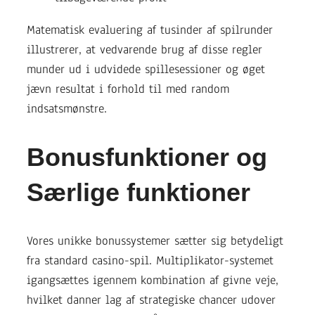
Matematisk evaluering af tusinder af spilrunder
illustrerer, at vedvarende brug af disse regler
munder ud i udvidede spillesessioner og øget
jævn resultat i forhold til med random
indsatsmønstre.
Bonusfunktioner og
Særlige funktioner
Vores unikke bonussystemer sætter sig betydeligt
fra standard casino-spil. Multiplikator-systemet
igangsættes igennem kombination af givne veje,
hvilket danner lag af strategiske chancer udover