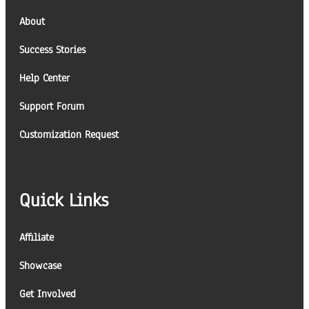
About
Success Stories
Help Center
Support Forum
Customization Request
Quick Links
Affiliate
Showcase
Get Involved