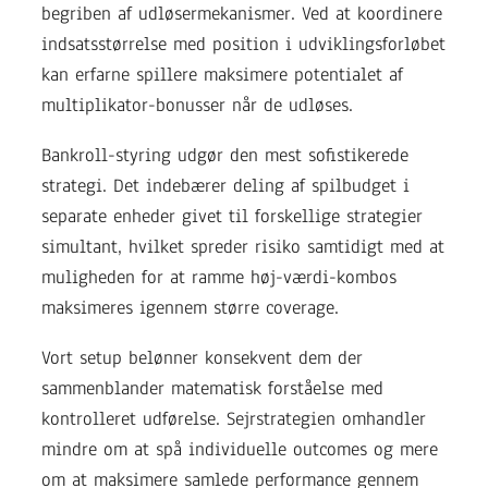
begriben af udløsermekanismer. Ved at koordinere
indsatsstørrelse med position i udviklingsforløbet
kan erfarne spillere maksimere potentialet af
multiplikator-bonusser når de udløses.
Bankroll-styring udgør den mest sofistikerede
strategi. Det indebærer deling af spilbudget i
separate enheder givet til forskellige strategier
simultant, hvilket spreder risiko samtidigt med at
muligheden for at ramme høj-værdi-kombos
maksimeres igennem større coverage.
Vort setup belønner konsekvent dem der
sammenblander matematisk forståelse med
kontrolleret udførelse. Sejrstrategien omhandler
mindre om at spå individuelle outcomes og mere
om at maksimere samlede performance gennem