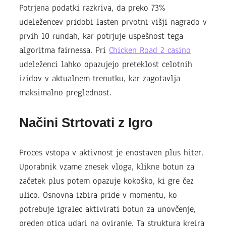
Potrjena podatki razkriva, da preko 73%
udeležencev pridobi lasten prvotni višji nagrado v
prvih 10 rundah, kar potrjuje uspešnost tega
algoritma fairnessa. Pri
Chicken Road 2 casino
udeleženci lahko opazujejo preteklost celotnih
izidov v aktualnem trenutku, kar zagotavlja
maksimalno preglednost.
Načini Strtovati z Igro
Proces vstopa v aktivnost je enostaven plus hiter.
Uporabnik vzame znesek vloga, klikne botun za
začetek plus potem opazuje kokoško, ki gre čez
ulico. Osnovna izbira pride v momentu, ko
potrebuje igralec aktivirati botun za unovčenje,
preden ptica udari na oviranje. Ta struktura kreira