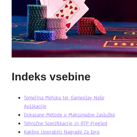
Indeks vsebine
Temeljna Mehika ter Gameplay Naše
Aplikacije
Dokazane Metode o Maksimalne Zaslužke
Tehnične Specifikacije in RTP Pregled
Kakšno Uporabiti Nagrade Za Igro