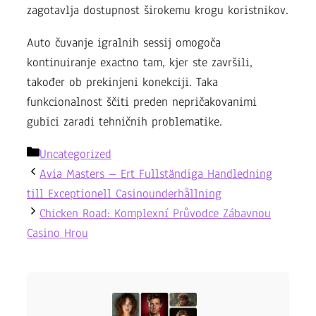
zagotavlja dostupnost širokemu krogu koristnikov.
Auto čuvanje igralnih sessij omogoča
kontinuiranje exactno tam, kjer ste završili,
također ob prekinjeni konekciji. Taka
funkcionalnost ščiti preden nepričakovanimi
gubici zaradi tehničnih problematike.
Categories
Uncategorized
Avia Masters – Ert Fullständiga Handledning
till Exceptionell Casinounderhållning
Chicken Road: Komplexní Průvodce Zábavnou
Casino Hrou