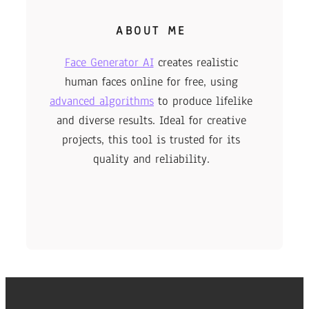
ABOUT ME
Face Generator AI
creates realistic
human faces online for free, using
advanced algorithms
to produce lifelike
and diverse results. Ideal for creative
projects, this tool is trusted for its
quality and reliability.