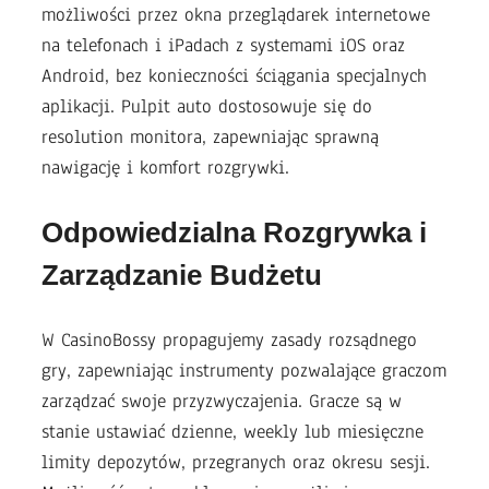
możliwości przez okna przeglądarek internetowe
na telefonach i iPadach z systemami iOS oraz
Android, bez konieczności ściągania specjalnych
aplikacji. Pulpit auto dostosowuje się do
resolution monitora, zapewniając sprawną
nawigację i komfort rozgrywki.
Odpowiedzialna Rozgrywka i
Zarządzanie Budżetu
W CasinoBossy propagujemy zasady rozsądnego
gry, zapewniając instrumenty pozwalające graczom
zarządzać swoje przyzwyczajenia. Gracze są w
stanie ustawiać dzienne, weekly lub miesięczne
limity depozytów, przegranych oraz okresu sesji.