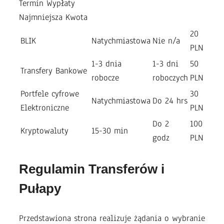
Termin Wypłaty
Najmniejsza Kwota
20
BLIK
Natychmiastowa
Nie n/a
PLN
1-3 dnia
1-3 dni
50
Transfery Bankowe
robocze
roboczych
PLN
Portfele cyfrowe
30
Natychmiastowa
Do 24 hrs
Elektroniczne
PLN
Do 2
100
Kryptowaluty
15-30 min
godz
PLN
Regulamin Transferów i
Pułapy
Przedstawiona strona realizuje żądania o wybranie