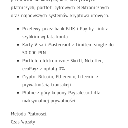
płatniczych, portfeli cyfrowych elektronicznych
oraz najnowszych systemów kryptowalutowych.
Przelewy przez bank BLIK i Pay by Link z
szybkim wpłatą konta
Karty Visa i Mastercard z limitem single do
50 000 PLN
Portfele elektroniczne: Skrill, Neteller,
ecoPayz z opłatą 0%
Crypto: Bitcoin, Ethereum, Litecoin z
prywatnością transakcji
Płatne z góry kupony Paysafecard dla
maksymalnej prywatności
Metoda Płatności
Czas Wpłaty