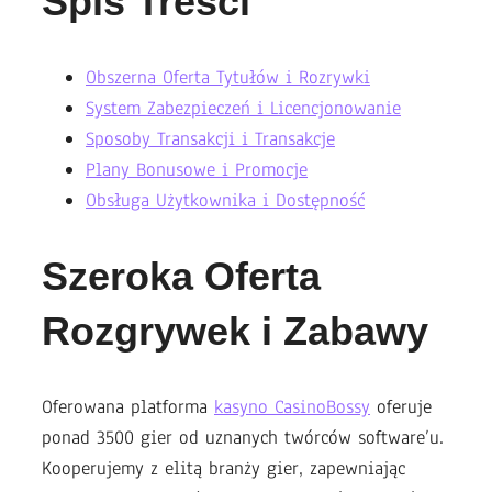
Spis Treści
Obszerna Oferta Tytułów i Rozrywki
System Zabezpieczeń i Licencjonowanie
Sposoby Transakcji i Transakcje
Plany Bonusowe i Promocje
Obsługa Użytkownika i Dostępność
Szeroka Oferta
Rozgrywek i Zabawy
Oferowana platforma
kasyno CasinoBossy
oferuje
ponad 3500 gier od uznanych twórców software’u.
Kooperujemy z elitą branży gier, zapewniając