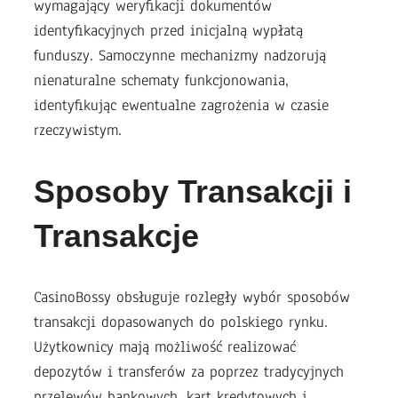
wymagający weryfikacji dokumentów
identyfikacyjnych przed inicjalną wypłatą
funduszy. Samoczynne mechanizmy nadzorują
nienaturalne schematy funkcjonowania,
identyfikując ewentualne zagrożenia w czasie
rzeczywistym.
Sposoby Transakcji i
Transakcje
CasinoBossy obsługuje rozległy wybór sposobów
transakcji dopasowanych do polskiego rynku.
Użytkownicy mają możliwość realizować
depozytów i transferów za poprzez tradycyjnych
przelewów bankowych, kart kredytowych i