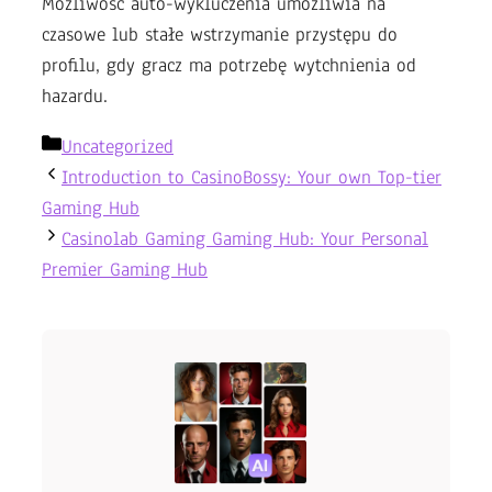
Możliwość auto-wykluczenia umożliwia na
czasowe lub stałe wstrzymanie przystępu do
profilu, gdy gracz ma potrzebę wytchnienia od
hazardu.
Categories
Uncategorized
Introduction to CasinoBossy: Your own Top-tier
Gaming Hub
Casinolab Gaming Gaming Hub: Your Personal
Premier Gaming Hub