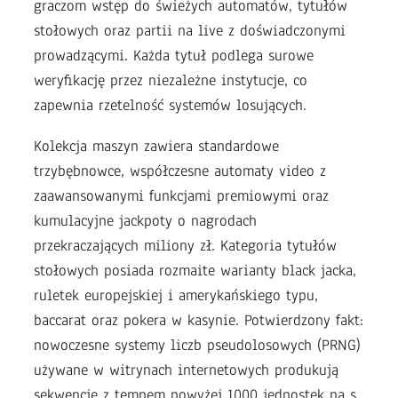
graczom wstęp do świeżych automatów, tytułów
stołowych oraz partii na live z doświadczonymi
prowadzącymi. Każda tytuł podlega surowe
weryfikację przez niezależne instytucje, co
zapewnia rzetelność systemów losujących.
Kolekcja maszyn zawiera standardowe
trzybębnowce, współczesne automaty video z
zaawansowanymi funkcjami premiowymi oraz
kumulacyjne jackpoty o nagrodach
przekraczających miliony zł. Kategoria tytułów
stołowych posiada rozmaite warianty black jacka,
ruletek europejskiej i amerykańskiego typu,
baccarat oraz pokera w kasynie. Potwierdzony fakt:
nowoczesne systemy liczb pseudolosowych (PRNG)
używane w witrynach internetowych produkują
sekwencje z tempem powyżej 1000 jednostek na s,