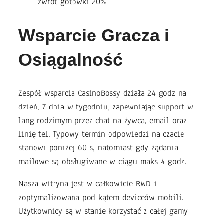
zwrot gotówki 20%
Wsparcie Gracza i
Osiągalność
Zespół wsparcia CasinoBossy działa 24 godz na
dzień, 7 dnia w tygodniu, zapewniając support w
lang rodzimym przez chat na żywca, email oraz
linię tel. Typowy termin odpowiedzi na czacie
stanowi poniżej 60 s, natomiast gdy żądania
mailowe są obsługiwane w ciągu maks 4 godz.
Nasza witryna jest w całkowicie RWD i
zoptymalizowana pod kątem deviceów mobili.
Użytkownicy są w stanie korzystać z całej gamy