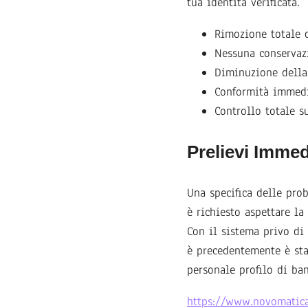
tua identità verificata.
Rimozione totale d
Nessuna conservazi
Diminuzione della 
Conformità immedi
Controllo totale s
Prelievi Imme
Una specifica delle pro
è richiesto aspettare l
Con il sistema privo di
è precedentemente è sta
personale profilo di ba
https://www.novomatica