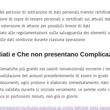
el pericolo di sottrazione di dati personali tramite certifica
one di copie di tessere personali o certificati sui attuali da
estensione di attacco per possibili brecce di dati
ato alle regolamentazioni sulla salvaguardia dei elementi s
ulle dati condivise durante ciascuna operazione
diati e Che non presentano Complica
blematiche più grandi nei casinò convenzionali concerne i te
a validazione del account precedentemente di essere in grado 
 documenti, ogni prelievo è elaborato immediatamente, dato 
ta validata durante il iniziale versamento. Le somme vinte 
nca in pochissimi minuti, non già in giorni.
renasopron.hu/guida-esaustiva-ai-cripto-betting-sites-nazio