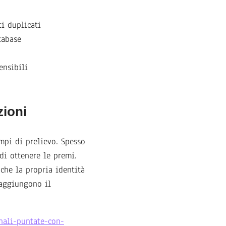
ti duplicati
tabase
ensibili
zioni
mpi di prelievo. Spesso
di ottenere le premi.
che la propria identità
raggiungono il
nali-puntate-con-