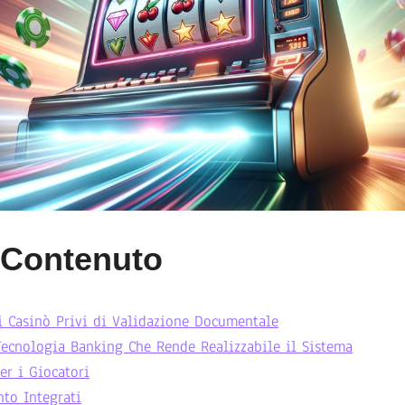
l Contenuto
 Casinò Privi di Validazione Documentale
Tecnologia Banking Che Rende Realizzabile il Sistema
er i Giocatori
to Integrati