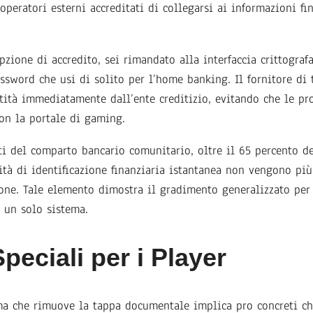
peratori esterni accreditati di collegarsi ai informazioni fi
zione di accredito, sei rimandato alla interfaccia crittograf
ssword che usi di solito per l’home banking. Il fornitore di 
tità immediatamente dall’ente creditizio, evitando che le pr
on la portale di gaming.
ti del comparto bancario comunitario, oltre il 65 percento d
ità di identificazione finanziaria istantanea non vengono più 
ione. Tale elemento dimostra il gradimento generalizzato pe
n un solo sistema.
peciali per i Player
ma che rimuove la tappa documentale implica pro concreti c