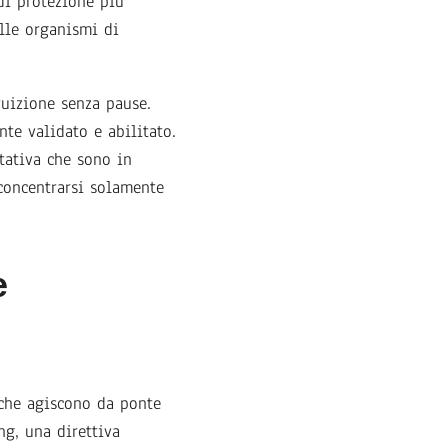
di protezione più
lle organismi di
ruizione senza pause.
te validato e abilitato.
tativa che sono in
 concentrarsi solamente
e
 che agiscono da ponte
ng, una direttiva