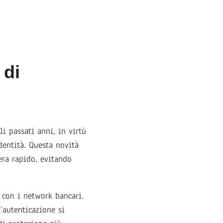
 di
i passati anni, in virtù
dentità. Questa novità
era rapido, evitando
 con i network bancari.
’autenticazione si