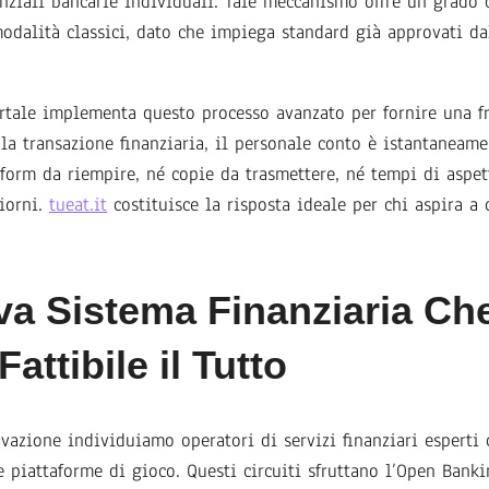
nziali bancarie individuali. Tale meccanismo offre un grado 
odalità classici, dato che impiega standard già approvati da
ortale implementa questo processo avanzato per fornire una f
la transazione finanziaria, il personale conto è istantaneamen
form da riempire, né copie da trasmettere, né tempi di aspet
giorni.
tueat.it
costituisce la risposta ideale per chi aspira a
va Sistema Finanziaria Ch
attibile il Tutto
novazione individuiamo operatori di servizi finanziari esperti
e piattaforme di gioco. Questi circuiti sfruttano l’Open Banki