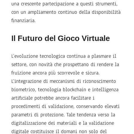
una crescente partecipazione a questi strumenti,
con un ampliamento continuo della disponibilità
finanziaria.
Il Futuro del Gioco Virtuale
L’evoluzione tecnologica continua a plasmare il
settore, con novità che prospettano di rendere la
fruizione ancora più scorrevole e sicura.
L’integrazione di meccanismi di riconoscimento
biometrico, tecnologia blockchain e intelligenza
artificiale potrebbe ancora facilitare i
procedimenti di validazione, conservando elevati
parametri di protezione. Tale tendenza verso la
digitalizzazione dei materiali e la validazione
digitale costituisce il domani non solo del