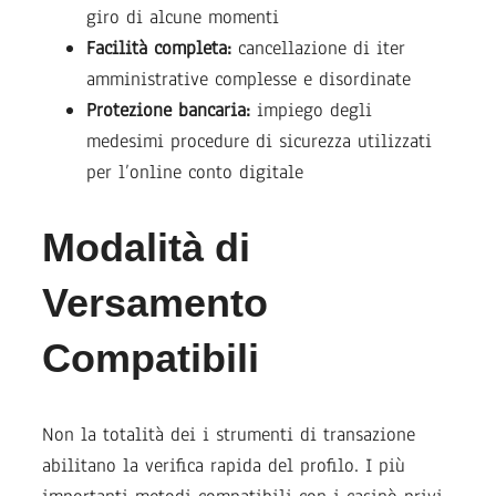
giro di alcune momenti
Facilità completa:
cancellazione di iter
amministrative complesse e disordinate
Protezione bancaria:
impiego degli
medesimi procedure di sicurezza utilizzati
per l’online conto digitale
Modalità di
Versamento
Compatibili
Non la totalità dei i strumenti di transazione
abilitano la verifica rapida del profilo. I più