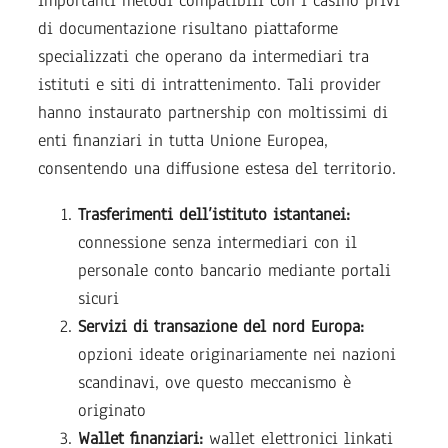
importanti metodi compatibili con i casinò privi
di documentazione risultano piattaforme
specializzati che operano da intermediari tra
istituti e siti di intrattenimento. Tali provider
hanno instaurato partnership con moltissimi di
enti finanziari in tutta Unione Europea,
consentendo una diffusione estesa del territorio.
Trasferimenti dell’istituto istantanei:
connessione senza intermediari con il
personale conto bancario mediante portali
sicuri
Servizi di transazione del nord Europa:
opzioni ideate originariamente nei nazioni
scandinavi, ove questo meccanismo è
originato
Wallet finanziari:
wallet elettronici linkati