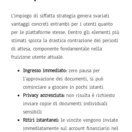
L’impiego di siffatta strategia genera svariati
vantaggi concreti entrambi per i utenti quanto
per le piattaforme stesse. Dentro gli elementi più
stimati spicca la drastica contrazione dei periodi
di attesa, componente fondamentale nella
fruizione utente attuale.
Ingresso immediato:
zero pausa per
l’approvazione dei documenti, si può
cominciare a giocare in pochi istanti
Privacy accresciuta:
non risulta è richiesto
inviare copie di documenti individuali
sensibili
Ritiri istantanei:
le vincite vengono inviate
immediatamente sul account finanziario nel