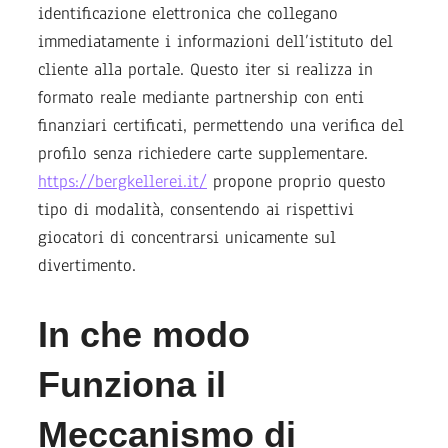
identificazione elettronica che collegano
immediatamente i informazioni dell’istituto del
cliente alla portale. Questo iter si realizza in
formato reale mediante partnership con enti
finanziari certificati, permettendo una verifica del
profilo senza richiedere carte supplementare.
https://bergkellerei.it/
propone proprio questo
tipo di modalità, consentendo ai rispettivi
giocatori di concentrarsi unicamente sul
divertimento.
In che modo
Funziona il
Meccanismo di