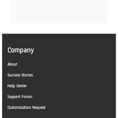
Company
About
Success Stories
Help Center
Support Forum
Customization Request