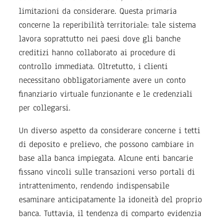
limitazioni da considerare. Questa primaria
concerne la reperibilità territoriale: tale sistema
lavora soprattutto nei paesi dove gli banche
creditizi hanno collaborato ai procedure di
controllo immediata. Oltretutto, i clienti
necessitano obbligatoriamente avere un conto
finanziario virtuale funzionante e le credenziali
per collegarsi.
Un diverso aspetto da considerare concerne i tetti
di deposito e prelievo, che possono cambiare in
base alla banca impiegata. Alcune enti bancarie
fissano vincoli sulle transazioni verso portali di
intrattenimento, rendendo indispensabile
esaminare anticipatamente la idoneità del proprio
banca. Tuttavia, il tendenza di comparto evidenzia