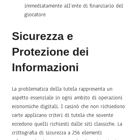
immediatamente all’ente di finanziario del
giocatore
Sicurezza e
Protezione dei
Informazioni
La problematica della tutela rappresenta un
aspetto essenziale in ogni ambito di operazioni
economiche digitali. I casinò che non richiedono
carte applicano criteri di tutela che sovente
eccedono quelli richiesti dalle siti classiche. La
crittografia di sicurezza a 256 elementi