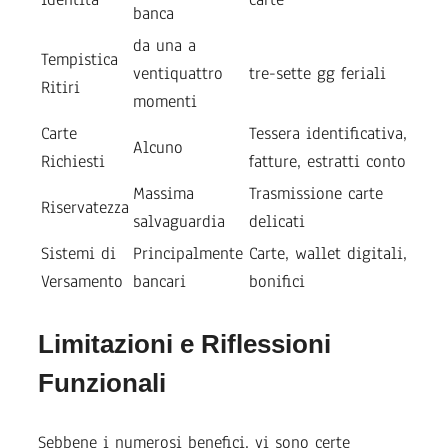
banca
da una a
Tempistica
ventiquattro
tre-sette gg feriali
Ritiri
momenti
Carte
Tessera identificativa,
Alcuno
Richiesti
fatture, estratti conto
Massima
Trasmissione carte
Riservatezza
salvaguardia
delicati
Sistemi di
Principalmente
Carte, wallet digitali,
Versamento
bancari
bonifici
Limitazioni e Riflessioni
Funzionali
Sebbene i numerosi benefici, vi sono certe