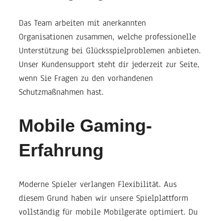
Das Team arbeiten mit anerkannten
Organisationen zusammen, welche professionelle
Unterstützung bei Glücksspielproblemen anbieten.
Unser Kundensupport steht dir jederzeit zur Seite,
wenn Sie Fragen zu den vorhandenen
Schutzmaßnahmen hast.
Mobile Gaming-
Erfahrung
Moderne Spieler verlangen Flexibilität. Aus
diesem Grund haben wir unsere Spielplattform
vollständig für mobile Mobilgeräte optimiert. Du