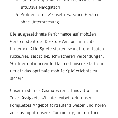
intuitive Navigation
Problemloses Wechseln zwischen Geräten
ohne Unterbrechung
Die ausgezeichnete Performance auf mobilen
Geräten steht der Desktop-Version in nichts
hinterher. Alle Spiele starten schnell und laufen
ruckelfrei, selbst bei schwächeren Verbindungen.
Wir hier optimieren fortlaufend unsere Plattform,
um dir das optimale mobile Spielerlebnis zu
sichern.
Unser modernes Casino vereint Innovation mit
Zuverlässigkeit. Wir hier entwickeln unser
komplettes Angebot fortlaufend weiter und hören
auf das Input unserer Community, um dir hier