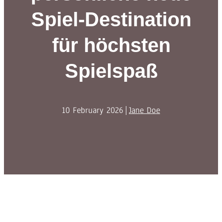
Spiel-Destination
für höchsten
Spielspaß
10 February 2026
Jane Doe