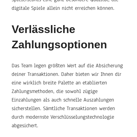
digitale Spiele allein nicht erreichen können.
Verlässliche
Zahlungsoptionen
Das Team legen größten Wert auf die Absicherung
deiner Transaktionen. Daher bieten wir Ihnen dir
eine wirklich breite Palette an etablierten
Zahlungsmethoden, die sowohl zügige
Einzahlungen als auch schnelle Auszahlungen
sicherstellen. Sämtliche Transaktionen werden
durch modernste Verschlüsselungstechnologie
abgesichert.