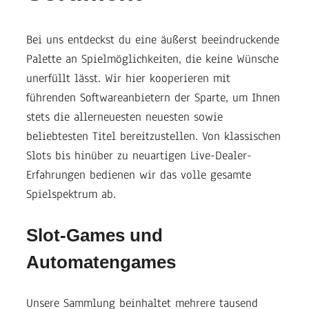
Bei uns entdeckst du eine äußerst beeindruckende
Palette an Spielmöglichkeiten, die keine Wünsche
unerfüllt lässt. Wir hier kooperieren mit
führenden Softwareanbietern der Sparte, um Ihnen
stets die allerneuesten neuesten sowie
beliebtesten Titel bereitzustellen. Von klassischen
Slots bis hinüber zu neuartigen Live-Dealer-
Erfahrungen bedienen wir das volle gesamte
Spielspektrum ab.
Slot-Games und
Automatengames
Unsere Sammlung beinhaltet mehrere tausend