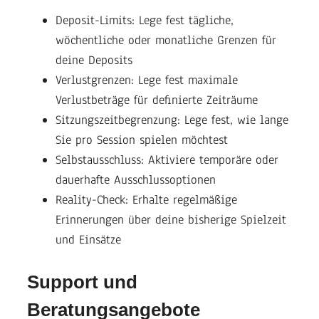
Deposit-Limits: Lege fest tägliche,
wöchentliche oder monatliche Grenzen für
deine Deposits
Verlustgrenzen: Lege fest maximale
Verlustbeträge für definierte Zeiträume
Sitzungszeitbegrenzung: Lege fest, wie lange
Sie pro Session spielen möchtest
Selbstausschluss: Aktiviere temporäre oder
dauerhafte Ausschlussoptionen
Reality-Check: Erhalte regelmäßige
Erinnerungen über deine bisherige Spielzeit
und Einsätze
Support und
Beratungsangebote