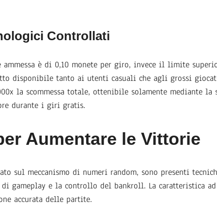
ologici Controllati
 ammessa è di 0,10 monete per giro, invece il limite superior
tto disponibile tanto ai utenti casuali che agli grossi gioca
000x la scommessa totale, ottenibile solamente mediante la 
re durante i giri gratis.
per Aumentare le Vittorie
sato sul meccanismo di numeri random, sono presenti tecnich
 di gameplay e la controllo del bankroll. La caratteristica ad
one accurata delle partite.