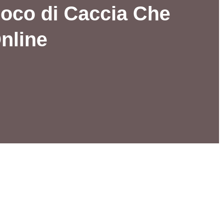
ioco di Caccia Che
nline