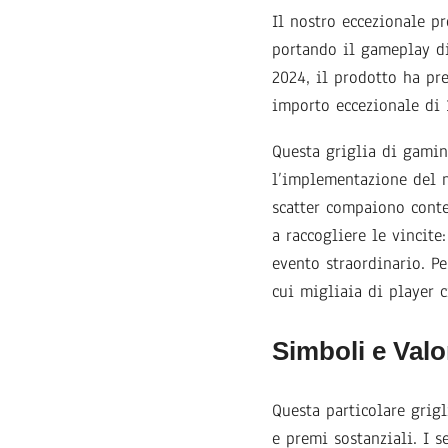
Il nostro eccezionale pr
portando il gameplay di
2024, il prodotto ha pr
importo eccezionale di
Questa griglia di gamin
l’implementazione del m
scatter compaiono conte
a raccogliere le vincite
evento straordinario. P
cui migliaia di player c
Simboli e Valor
Questa particolare grigl
e premi sostanziali. I 