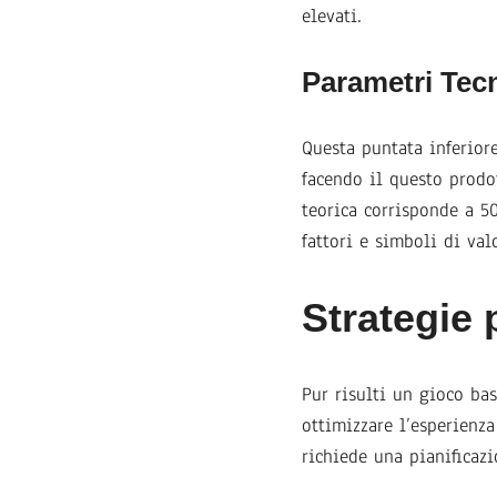
elevati.
Parametri Tecn
Questa puntata inferiore
facendo il questo prodo
teorica corrisponde a 5
fattori e simboli di valo
Strategie 
Pur risulti un gioco ba
ottimizzare l’esperienza
richiede una pianificazi