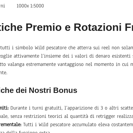
rni
1000x
1:5000
tiche Premio e Rotazioni F
, tutti i simbolo Wild pescatore che atterra sui reel non sol
coglie attivamente l’insieme dei i valori di denaro esistenti
tto valanga estremamente vantaggioso nel momento in cui m
nte.
iche dei Nostri Bonus
miti:
Durante i turni gratuiti, l’apparizione di 3 o altri scat
uale, senza restrizioni teorici al quantità di retrigger realizz
rementale:
Tutti i Wild pescatore accumulato eleva costanteme
zza della funzione extra