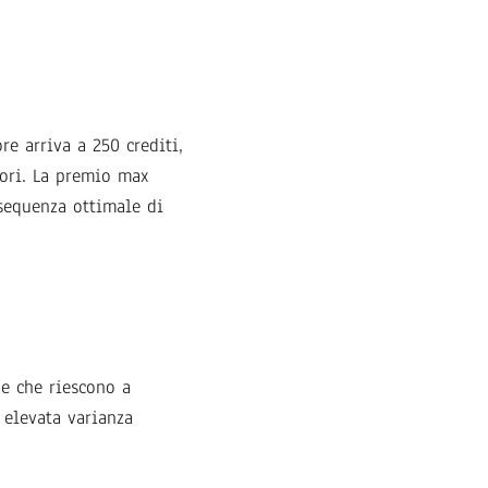
e arriva a 250 crediti,
tori. La premio max
sequenza ottimale di
e che riescono a
 elevata varianza