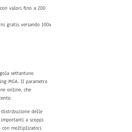
con valori fino a 200
rni gratis versando 100x
rgola settantuno
ming MGA. Il parametro
ne online, che
cento.
 distribuzione delle
e importanti a scoppi
s con moltiplicatori