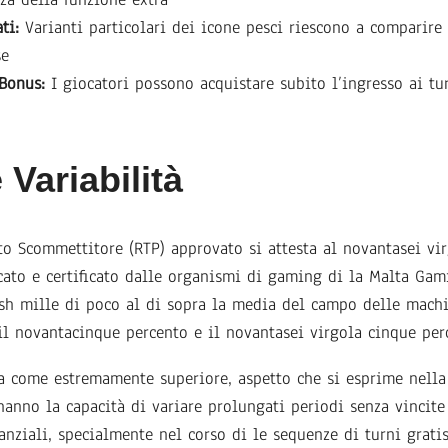
ti:
Varianti particolari dei icone pesci riescono a comparire 
se
 Bonus:
I giocatori possono acquistare subito l’ingresso ai tu
 Variabilità
 to Scommettitore (RTP) approvato si attesta al novantasei vi
icato e certificato dalle organismi di gaming di la Malta Ga
sh mille di poco al di sopra la media del campo delle machi
 il novantacinque percento e il novantasei virgola cinque per
ata come estremamente superiore, aspetto che si esprime nella
 hanno la capacità di variare prolungati periodi senza vincit
anziali, specialmente nel corso di le sequenze di turni grati