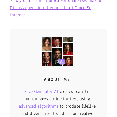
Daytona Casinò: L’unica Personale Destinazione
Di Lusso per l’intrattenimento di Gioco Su
Internet
ABOUT ME
Face Generator AI
creates realistic
human faces online for free, using
advanced algorithms
to produce lifelike
and diverse results. Ideal for creative