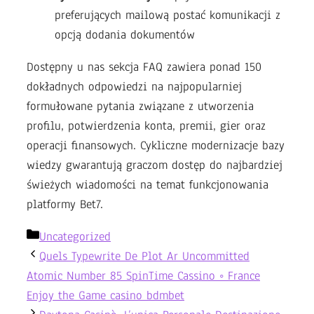
preferujących mailową postać komunikacji z
opcją dodania dokumentów
Dostępny u nas sekcja FAQ zawiera ponad 150
dokładnych odpowiedzi na najpopularniej
formułowane pytania związane z utworzenia
profilu, potwierdzenia konta, premii, gier oraz
operacji finansowych. Cykliczne modernizacje bazy
wiedzy gwarantują graczom dostęp do najbardziej
świeżych wiadomości na temat funkcjonowania
platformy Bet7.
Categories
Uncategorized
Quels Typewrite De Plot Ar Uncommitted
Atomic Number 85 SpinTime Cassino ◦ France
Enjoy the Game casino bdmbet