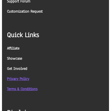
Support Forum
Customization Request
Quick Links
Affiliate
Showcase
Get Involved
Privacy Policy
Terms & Conditions