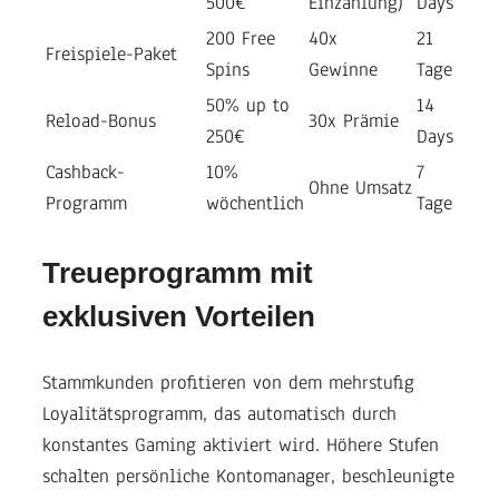
500€
Einzahlung)
Days
200 Free
40x
21
Freispiele-Paket
Spins
Gewinne
Tage
50% up to
14
Reload-Bonus
30x Prämie
250€
Days
Cashback-
10%
7
Ohne Umsatz
Programm
wöchentlich
Tage
Treueprogramm mit
exklusiven Vorteilen
Stammkunden profitieren von dem mehrstufig
Loyalitätsprogramm, das automatisch durch
konstantes Gaming aktiviert wird. Höhere Stufen
schalten persönliche Kontomanager, beschleunigte