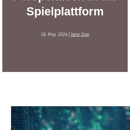
Spielplattform
26 May 2026
Jane Doe