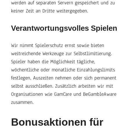
werden auf separaten Servern gespeichert und zu
keiner Zeit an Dritte weitergegeben.
Verantwortungsvolles Spielen
Wir nimmt Spielerschutz ernst sowie bieten
weitreichende Werkzeuge zur Selbstlimitierung.
Spieler haben die Möglichkeit tägliche,
wöchentliche oder monatliche Einzahlungslimits
festlegen, Auszeiten nehmen oder sich permanent
selbst ausschließen. Zusätzlich arbeiten wir mit
Organisationen wie GamCare und BeGambleAware
zusammen.
Bonusaktionen für