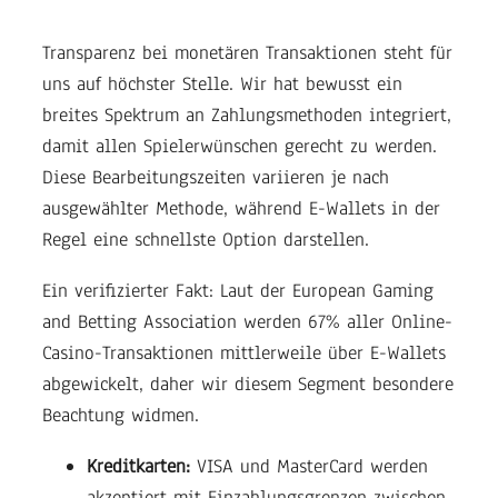
Transparenz bei monetären Transaktionen steht für
uns auf höchster Stelle. Wir hat bewusst ein
breites Spektrum an Zahlungsmethoden integriert,
damit allen Spielerwünschen gerecht zu werden.
Diese Bearbeitungszeiten variieren je nach
ausgewählter Methode, während E-Wallets in der
Regel eine schnellste Option darstellen.
Ein verifizierter Fakt: Laut der European Gaming
and Betting Association werden 67% aller Online-
Casino-Transaktionen mittlerweile über E-Wallets
abgewickelt, daher wir diesem Segment besondere
Beachtung widmen.
Kreditkarten:
VISA und MasterCard werden
akzeptiert mit Einzahlungsgrenzen zwischen