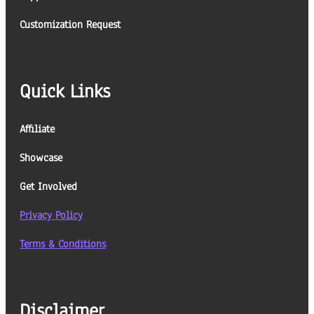
Customization Request
Quick Links
Affiliate
Showcase
Get Involved
Privacy Policy
Terms & Conditions
Disclaimer