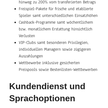
hinweg zu 200% vom transferierten Betrags
Freispiel-Pakete für frische und etablierte
Spieler samt unterschiedlichen Einsatzhöhen
Cashback-Programme samt wöchentlichem
bzw. monatlichem Erstattung hinsichtlich
Verlusten
VIP-Clubs samt besonderen Privilegien,
individuellen Managern sowie zügigeren
Auszahlungen
Wettbewerbe inklusive gesicherten
Preispools sowie Bestenlisten-Wettbewerben
Kundendienst und
Sprachoptionen