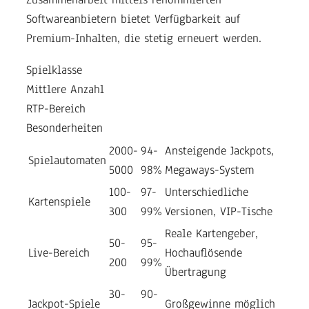
Softwareanbietern bietet Verfügbarkeit auf
Premium-Inhalten, die stetig erneuert werden.
Spielklasse
Mittlere Anzahl
RTP-Bereich
Besonderheiten
2000-
94-
Ansteigende Jackpots,
Spielautomaten
5000
98%
Megaways-System
100-
97-
Unterschiedliche
Kartenspiele
300
99%
Versionen, VIP-Tische
Reale Kartengeber,
50-
95-
Live-Bereich
Hochauflösende
200
99%
Übertragung
30-
90-
Jackpot-Spiele
Großgewinne möglich