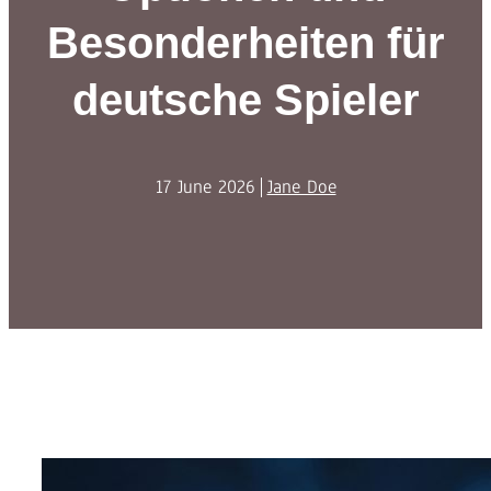
Besonderheiten für
deutsche Spieler
17 June 2026
Jane Doe