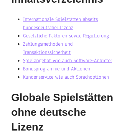
Internationale Spielstätten abseits
bundesdeutscher Lizenz
Gesetzliche Faktoren sowie Regulierung
Zahlungsmethoden und
Transaktionssicherheit
Spielangebot wie auch Software-Anbieter
Bonusprogramme und Aktionen
Kundenservice wie auch Sprachoptionen
Globale Spielstätten
ohne deutsche
Lizenz