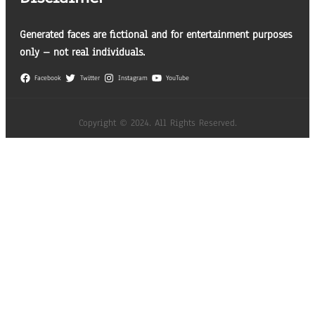
Generated faces are fictional and for entertainment purposes
only – not real individuals.
Facebook
Twitter
Instagram
YouTube
Copyright © 2024. All Rights Reserved.