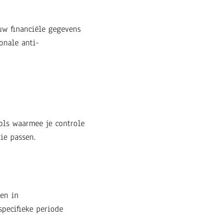
uw financiële gegevens
onale anti-
ols waarmee je controle
ie passen.
en in
specifieke periode