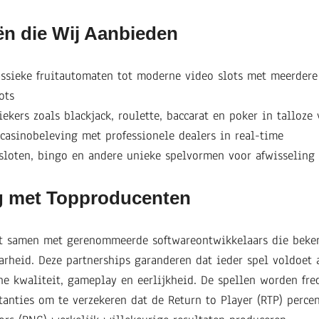
ën die Wij Aanbieden
ssieke fruitautomaten tot moderne video slots met meerdere
ots
ekers zoals blackjack, roulette, baccarat en poker in talloze 
casinobeleving met professionele dealers in real-time
sloten, bingo en andere unieke spelvormen voor afwisseling
 met Topproducenten
t samen met gerenommeerde softwareontwikkelaars die beke
rheid. Deze partnerships garanderen dat ieder spel voldoet
he kwaliteit, gameplay en eerlijkheid. De spellen worden fre
tanties om te verzekeren dat de Return to Player (RTP) percen