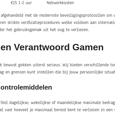
€15
1-2 uur
Netwerkkosten
 afgehandeld met de modernste beveiligingsprotocollen om 
ren strikte verificatieprocedures welke voldoen aan internati
er het gebruiksgemak uit het oog te verliezen.
d en Verantwoord Gamen
 bewust gokken uiterst serieus. Wij bieden verschillende to
g en grenzen kunt instellen die bij jouw persoonlijke situat
ontrolemiddelen
Stel dagelijkse, wekelijkse of maandelijkse maximale bedrag
el vast hoeveel je maximaal bereid bent te verliezen in een 