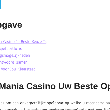
pgave
 Casino Je Beste Keuze Is
Spelportfolio
ngsmogelijkheden
antwoord Gamen
Voor Jou Klaarstaat
Mania Casino Uw Beste Op
lles om een onvergetelijke spelervaring welke u meeneemt n
 vermaak. Wij combineren moderne technologie met een lie