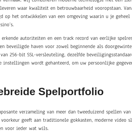
 leveren waar kwaliteit en betrouwbaarheid vooropstaan. Van
d op het ontwikkelen van een omgeving waarin u je geheel
sino’s.
erkende autoriteiten en een track record van eerlijke spelres
en beveiligde haven voor zowel beginnende als doorgewinter
van 256-bit SSL-versleuteling, dezelfde beveiligingsstandaar
le instellingen wordt gehanteerd, om uw persoonlijke gegeve
breide Spelportfolio
mposante verzameling van meer dan tweeduizend spellen van
 voorkeur geeft aan traditionele gokkasten, moderne video slo
en voor ieder wat wils.