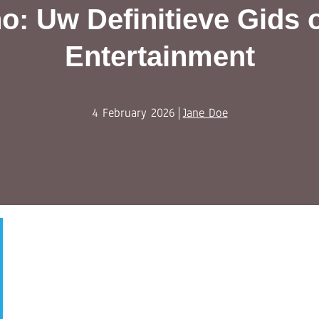
o: Uw Definitieve Gids
Entertainment
4 February 2026
Jane Doe