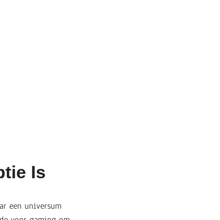
tie Is
aar een universum
fde voor gaming om