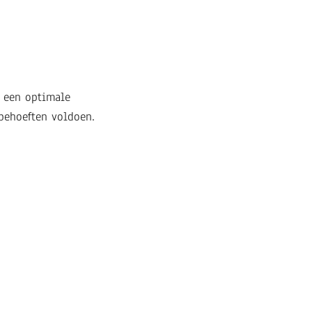
r een optimale
behoeften voldoen.